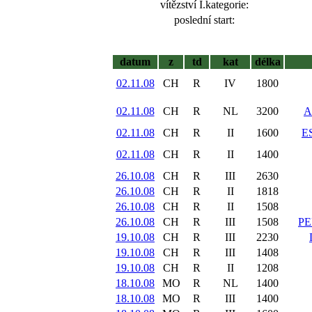
vítězství I.kategorie:
poslední start:
datum
z
td
kat
délka
02.11.08
CH
R
IV
1800
02.11.08
CH
R
NL
3200
A
02.11.08
CH
R
II
1600
E
02.11.08
CH
R
II
1400
26.10.08
CH
R
III
2630
26.10.08
CH
R
II
1818
26.10.08
CH
R
II
1508
26.10.08
CH
R
III
1508
PE
19.10.08
CH
R
III
2230
19.10.08
CH
R
III
1408
19.10.08
CH
R
II
1208
18.10.08
MO
R
NL
1400
18.10.08
MO
R
III
1400