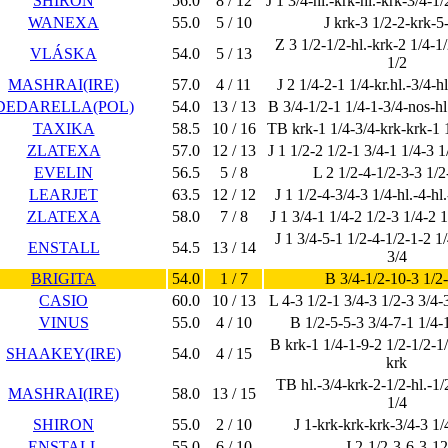
SHIRON
56.0
8 / 12
J 1 3/4-hl.-krk-hl.-krk-3/4-1
WANEXA
55.0
5 / 10
J krk-3 1/2-2-krk-5
Z 3 1/2-1/2-hl.-krk-2 1/4-1
VLÁSKA
54.0
5 / 13
1/2
MASHRAI(IRE)
57.0
4 / 11
J 2 1/4-2-1 1/4-kr.hl.-3/4-h
DEDARELLA(POL)
54.0
13 / 13
B 3/4-1/2-1 1/4-1-3/4-nos-hl
TAXIKA
58.5
10 / 16
TB krk-1 1/4-3/4-krk-krk-1 
ZLATEXA
57.0
12 / 13
J 1 1/2-2 1/2-1 3/4-1 1/4-3 1
EVELIN
56.5
5 / 8
L 2 1/2-4-1/2-3-3 1/2
LEARJET
63.5
12 / 12
J 1 1/2-4-3/4-3 1/4-hl.-4-hl.
ZLATEXA
58.0
7 / 8
J 1 3/4-1 1/4-2 1/2-3 1/4-2 
J 1 3/4-5-1 1/2-4-1/2-1-2 1
ENSTALL
54.5
13 / 14
3/4
BRIGITA
54.0
1 / 7
B 3/4-1/2-10-3 1/2
CASIO
60.0
10 / 13
L 4-3 1/2-1 3/4-3 1/2-3 3/4-
VINUS
55.0
4 / 10
B 1/2-5-5-3 3/4-7-1 1/4-1
B krk-1 1/4-1-9-2 1/2-1/2-1/
SHAAKEY(IRE)
54.0
4 / 15
krk
TB hl.-3/4-krk-2-1/2-hl.-1/
MASHRAI(IRE)
58.0
13 / 15
1/4
SHIRON
55.0
2 / 10
J 1-krk-krk-krk-3/4-3 1/
ENSTALL
55.0
6 / 10
J 2-1/2-3-6-3-12