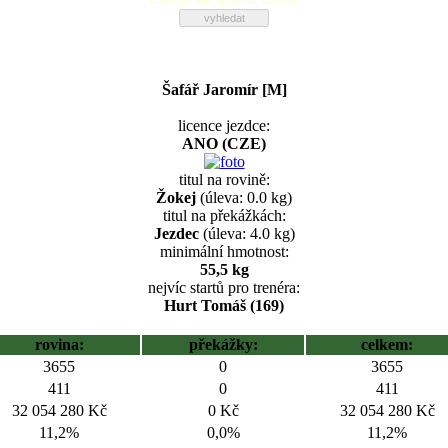
Šafář Jaromír [M]
licence jezdce:
ANO (CZE)
titul na rovině:
Žokej
(úleva: 0.0 kg)
titul na překážkách:
Jezdec
(úleva: 4.0 kg)
minimální hmotnost:
55,5 kg
nejvíc startů pro trenéra:
Hurt Tomáš (169)
rovina:
překážky:
celkem:
3655
0
3655
411
0
411
32 054 280 Kč
0 Kč
32 054 280 Kč
11,2%
0,0%
11,2%