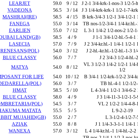
LEARJET
59.0
9 / 12
J 2-1 3/4-krk-1-nos-3 1/2-5-h
VADEONA
56.5
3 / 14
J 3 1/4-krk-krk-1 1/2-1-7-kr
MASHRAI(IRE)
58.5
4 / 15
B krk-3/4-3 1/2-1 3/4-1/2-1 
FANEGA
55.0
3 / 14
TB nos-1/2-3/4-1 1/4-kr.hl.-
EARLIEN
55.0
7 / 12
L 3-1 1/4-2 1/2-nos-2 1/2-1-
DUBAI LAND(GB)
58.5
4 / 9
J 1-1 3/4-1/2-hl.-5-4-1 
LASECIA
57.0
7 / 9
J 2 3/4-kr.hl.-1 1/4-1 1/2-1 
RENESANS(POL)
54.0
3 / 12
J 2-hl.-kr.hl.-1/2-hl.-1-3 1
BLUE CLASSY
56.0
7 / 7
J 2 3/4-3 1/2-4-hl.-
VL 3 1/2-3 1/4-2 1/2-1 1/4-h
MATYA
54.0
8 / 12
1/2
MPOSANT FOR LIFE
54.0
10 / 12
B 3/4-1 1/2-krk-1/2-2 3/4-kr
DEDARELLA(POL)
56.0
3 / 7
TB hl.-4-1 1/2-1/2
HMAT
58.5
5 / 10
L 4-3/4-1 1/2-1 3/4-6-2 
BLUE CLASSY
58.0
4 / 9
J 3 1/4-11-3-1/2-1-5-
MBRETARIA(POL)
54.5
3 / 7
VL 2 1/2-2 1/4-4-8-
HAKUMA MATATA
55.5
5 / 5
L 9-2-2-19
BBIT MUJAHID(GB)
55.0
2 / 7
L 3-1/2-4-1/2-7-
AZIAK
55.0
8 / 8
J 1 1/4-3-3-1-1 1/4-1 
WANEXA
57.0
3 / 12
L 4 1/4-kr.hl.-1 1/4-hl.-2-2
TB nos-2 1/4-1 1/2-3-nos-kr