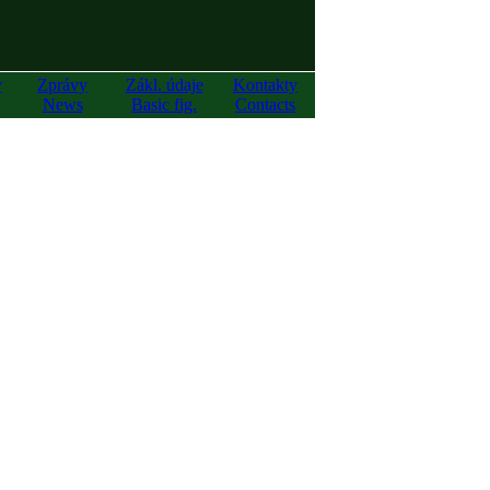
y
Zprávy
Zákl. údaje
Kontakty
News
Basic fig.
Contacts