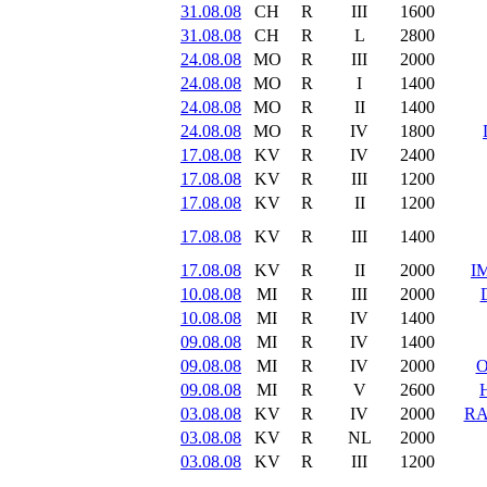
31.08.08
CH
R
III
1600
31.08.08
CH
R
L
2800
24.08.08
MO
R
III
2000
24.08.08
MO
R
I
1400
24.08.08
MO
R
II
1400
24.08.08
MO
R
IV
1800
17.08.08
KV
R
IV
2400
17.08.08
KV
R
III
1200
17.08.08
KV
R
II
1200
17.08.08
KV
R
III
1400
17.08.08
KV
R
II
2000
I
10.08.08
MI
R
III
2000
10.08.08
MI
R
IV
1400
09.08.08
MI
R
IV
1400
09.08.08
MI
R
IV
2000
O
09.08.08
MI
R
V
2600
03.08.08
KV
R
IV
2000
RA
03.08.08
KV
R
NL
2000
03.08.08
KV
R
III
1200