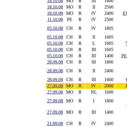
18.10.08
MO
R
III
1600
18.10.08
MO
R
II
2500
18.10.08
MO
R
IV
2400
E
11.10.08
PE
R
IV
2500
05.10.08
CH
R
IV
1805
05.10.08
CH
R
II
1605
05.10.08
CH
R
L
1605
05.10.08
CH
R
III
1605
05.10.08
CH
R
III
1400
PE
28.09.08
CH
R
III
1800
28.09.08
CH
R
II
2400
28.09.08
CH
R
III
1600
27.09.08
MO
R
IV
2000
27.09.08
MO
R
NL
1600
27.09.08
MO
R
I
1800
27.09.08
MO
R
III
1400
21.09.08
CH
R
IV
2400