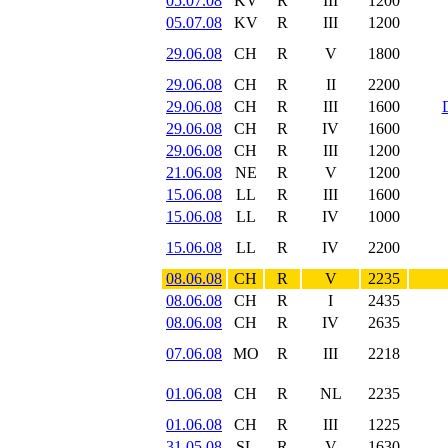
05.07.08
KV
R
III
1200
05.07.08
KV
R
III
1200
29.06.08
CH
R
V
1800
29.06.08
CH
R
II
2200
29.06.08
CH
R
III
1600
29.06.08
CH
R
IV
1600
29.06.08
CH
R
III
1200
21.06.08
NE
R
V
1200
15.06.08
LL
R
III
1600
15.06.08
LL
R
IV
1000
15.06.08
LL
R
IV
2200
08.06.08
CH
R
V
2235
08.06.08
CH
R
I
2435
08.06.08
CH
R
IV
2635
07.06.08
MO
R
III
2218
01.06.08
CH
R
NL
2235
01.06.08
CH
R
III
1225
31.05.08
SL
R
V
1630