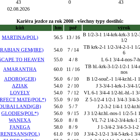
43
0
43
02.08.2026
Kariéra jezdce za rok 2008 - všechny typy dostihů:
kůň
hm
poř
výrok
B 1/2-3-1 1/4-krk-krk-3 1/2-
MARTINA(POL)
56.5
13 / 16
1/2
TB krk-2-1 1/2-3/4-2-1-1 1/
RABIAN GEM(IRE)
54.0
7 / 14
6
SCAPE TO HEAVEN
55.0
4 / 8
L 6-1 3/4-4-nos-7-h
TB hl.-krk-3-1/2-1/2-1 1/4-
AMARANTHA
60.0
11 / 16
nos
ADORO(GER)
56.0
6 / 10
B 1/2-souč.-1 1/4-kr.hl.-1 1
AZIAK
54.0
2 / 10
J 3-3/4-1-krk-1-3/4-1/
LOVELY
54.0
7 / 12
VL 6-1 3/4-4 1/2-hl.-hl.-1 3/
RFECT MATE(POL*)
55.0
9 / 10
Z 5-1/2-4 1/2-1 3/4-3 3/4-3
DUBAI LAND(GB)
56.0
5 / 7
J 2-3-2 1/4-1 1/2-kr.hl
GLODIES(POL*)
56.0
9 / 15
J 3 1/2-kr.hl.-nos-1 1/2-5-1 
WANEXA
56.0
8 / 8
VL 7-2 1/4-2-3/4-krk-1 
FANEGA
58.0
8 / 9
J 1-3/4-2 3/4-5-3-1-2
RENESANS(POL)
61.0
9 / 10
J 3/4-2-1/2-1 3/4-5-krk-1 3/