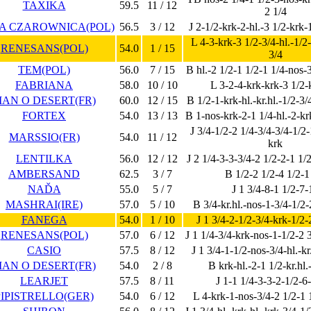
TAXIKA
59.5
11 / 12
2 1/4
A CZAROWNICA(POL)
56.5
3 / 12
J 2-1/2-krk-2-hl.-3 1/2-krk-
L 4-3-krk-3 1/2-3/4-hl.-1/2
RENESANS(POL)
54.0
1 / 15
3/4
TEM(POL)
56.0
7 / 15
B hl.-2 1/2-1 1/2-1 1/4-nos-
FABRIANA
58.0
10 / 10
L 3-2-4-krk-krk-3 1/2-
AN O DESERT(FR)
60.0
12 / 15
B 1/2-1-krk-hl.-kr.hl.-1/2-3/4
FORTEX
54.0
13 / 13
B 1-nos-krk-2-1 1/4-hl.-2-kr
J 3/4-1/2-2 1/4-3/4-3/4-1/2-
MARSSIO(FR)
54.0
11 / 12
krk
LENTILKA
56.0
12 / 12
J 2 1/4-3-3-3/4-2 1/2-2-1 1/
AMBERSAND
62.5
3 / 7
B 1/2-2 1/2-4 1/2-1
NAĎA
55.0
5 / 7
J 1 3/4-8-1 1/2-7-
MASHRAI(IRE)
57.0
5 / 10
B 3/4-kr.hl.-nos-1-3/4-1/2-
FANEGA
54.0
1 / 10
J 1 3/4-2-1/2-3/4-krk-1/2-
RENESANS(POL)
57.0
6 / 12
J 1 1/4-3/4-krk-nos-1-1/2-2 
CASIO
57.5
8 / 12
J 1 3/4-1-1/2-nos-3/4-hl.-kr
AN O DESERT(FR)
54.0
2 / 8
B krk-hl.-2-1 1/2-kr.hl.
LEARJET
57.5
8 / 11
J 1-1 1/4-3-3-2-1/2-6
PIPISTRELLO(GER)
54.0
6 / 12
L 4-krk-1-nos-3/4-2 1/2-1 