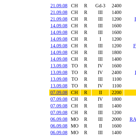
21.09.08
CH
R
Gd-3
2400
21.09.08
CH
R
III
1400
21.09.08
CH
R
III
1200
14.09.08
CH
R
III
1600
14.09.08
CH
R
III
1600
14.09.08
CH
R
I
1200
14.09.08
CH
R
III
1200
14.09.08
CH
R
III
1800
14.09.08
CH
R
III
1400
13.09.08
TO
R
IV
1600
13.09.08
TO
R
IV
2400
13.09.08
TO
R
III
1100
13.09.08
TO
R
IV
1100
07.09.08
CH
R
II
2200
07.09.08
CH
R
IV
1800
07.09.08
CH
R
III
1400
07.09.08
CH
R
III
1200
06.09.08
MO
R
III
2000
RA
06.09.08
MO
R
II
1600
06.09.08
MO
R
III
1400