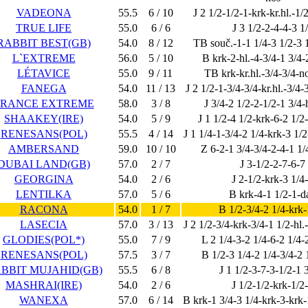
VADEONA
55.5
6 / 10
J 2 1/2-1/2-1-krk-kr.hl.-1/
TRUE LIFE
55.0
6 / 6
J 3 1/2-2-4-4-3 1
RABBIT BEST(GB)
54.0
8 / 12
TB souč.-1-1 1/4-3 1/2-3 
L`EXTREME
56.0
5 / 10
B krk-2-hl.-4-3/4-1 3/4-
LÉTAVICE
55.0
9 / 11
TB krk-kr.hl.-3/4-3/4-n
FANEGA
54.0
11 / 13
J 2 1/2-1-3/4-3/4-kr.hl.-3/4-
FRANCE EXTREME
58.0
3 / 8
J 3/4-2 1/2-2-1/2-1 3/4-
SHAAKEY(IRE)
54.0
5 / 9
J 1 1/2-4 1/2-krk-6-2 1/2
RENESANS(POL)
55.5
4 / 14
J 1 1/4-1-3/4-2 1/4-krk-3 1/2
AMBERSAND
59.0
10 / 10
Z 6-2-1 3/4-3/4-2-4-1 1/
DUBAI LAND(GB)
57.0
2 / 7
J 3-1/2-2-7-6-7
GEORGINA
54.0
2 / 6
J 2-1/2-krk-3 1/4
LENTILKA
57.0
5 / 6
B krk-4-1 1/2-1-da
RACONA
54.0
1 / 7
B 1/2-3/4-2 1/4-krk
LASECIA
57.0
3 / 13
J 2 1/2-3/4-krk-3/4-1 1/2-hl.-
GLODIES(POL*)
55.0
7 / 9
L 2 1/4-3-2 1/4-6-2 1/4-
RENESANS(POL)
57.5
3 / 7
B 1/2-3 1/4-2 1/4-3/4-2 
BBIT MUJAHID(GB)
55.5
6 / 8
J 1 1/2-3-7-3-1/2-1 
MASHRAI(IRE)
54.0
2 / 6
J 1/2-1/2-krk-1/2
WANEXA
57.0
6 / 14
B krk-1 3/4-3 1/4-krk-3-krk-