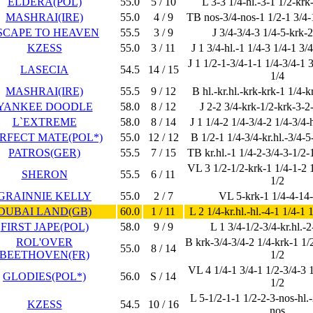
ELDERA(POL)
55.0
5 / 10
L 3-3 1/4-hl.-3-1 1/2-krk
MASHRAI(IRE)
55.0
4 / 9
TB nos-3/4-nos-1 1/2-1 3/4-
SCAPE TO HEAVEN
55.5
3 / 9
J 3/4-3/4-3 1/4-5-krk-2
KZESS
55.0
3 / 11
J 1 3/4-hl.-1 1/4-3 1/4-1 3/4
J 1 1/2-1-3/4-1-1 1/4-3/4-1 
LASECIA
54.5
14 / 15
1/4
MASHRAI(IRE)
55.5
9 / 12
B hl.-kr.hl.-krk-krk-1 1/4-kr
YANKEE DOODLE
58.0
8 / 12
J 2-2 3/4-krk-1/2-krk-3-2
L`EXTREME
58.0
8 / 14
J 1 1/4-2 1/4-3/4-2 1/4-3/4-h
RFECT MATE(POL*)
55.0
12 / 12
B 1/2-1 1/4-3/4-kr.hl.-3/4-5
PATROS(GER)
55.5
7 / 15
TB kr.hl.-1 1/4-2-3/4-3-1/2-
VL 3 1/2-1/2-krk-1 1/4-1-2 1
SHERON
55.5
6 / 11
1/2
GRAINNIE KELLY
55.0
2 / 7
VL 5-krk-1 1/4-4-14-
DUBAI LAND(GB)
60.0
1 / 11
L 2 1/4-kr.hl.-hl.-4-1 1/4-1 
FIRST JAPE(POL)
58.0
9 / 9
L 1 3/4-1/2-3/4-kr.hl.-
ROL'OVER
B krk-3/4-3/4-2 1/4-krk-1 1/
55.0
8 / 14
BEETHOVEN(FR)
1/2
VL 4 1/4-1 3/4-1 1/2-3/4-3 1
GLODIES(POL*)
56.0
S / 14
1/2
L 5-1/2-1-1 1/2-2-3-nos-hl.-
KZESS
54.5
10 / 16
nos