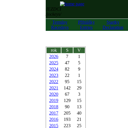
JEZDCI
/jockeys/
Termíny
Přihlášky
Startky
Racedays
Entries
Declaration
rok
S
V
2026
7
1
2025
47
5
2024
82
9
2023
22
1
2022
95
15
2021
142
29
2020
67
3
2019
129
15
2018
90
13
2017
205
40
2016
193
21
2015
223
25