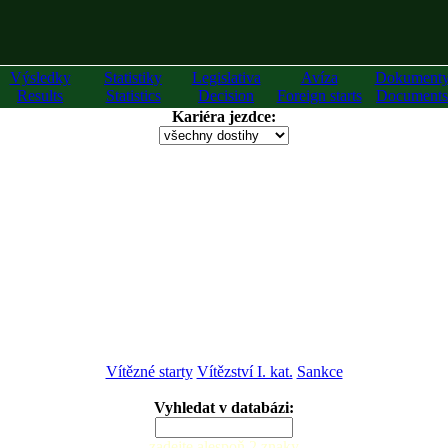
Výsledky
Statistiky
Legislativa
Avíza
Dokument
Results
Statistics
Decision
Foreign starts
Documents
Kariéra jezdce:
Vítězné starty
Vítězství I. kat.
Sankce
Vyhledat v databázi:
zadejte alespoň 2 znaky