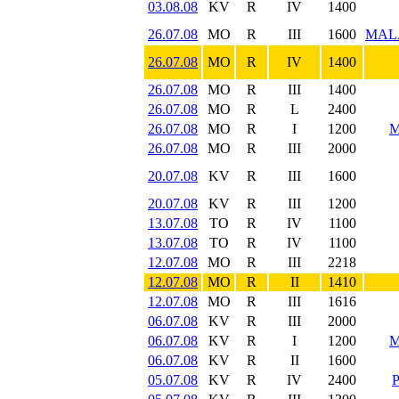
03.08.08
KV
R
IV
1400
26.07.08
MO
R
III
1600
MAL
26.07.08
MO
R
IV
1400
26.07.08
MO
R
III
1400
26.07.08
MO
R
L
2400
26.07.08
MO
R
I
1200
M
26.07.08
MO
R
III
2000
20.07.08
KV
R
III
1600
20.07.08
KV
R
III
1200
13.07.08
TO
R
IV
1100
13.07.08
TO
R
IV
1100
12.07.08
MO
R
III
2218
12.07.08
MO
R
II
1410
12.07.08
MO
R
III
1616
06.07.08
KV
R
III
2000
06.07.08
KV
R
I
1200
M
06.07.08
KV
R
II
1600
05.07.08
KV
R
IV
2400