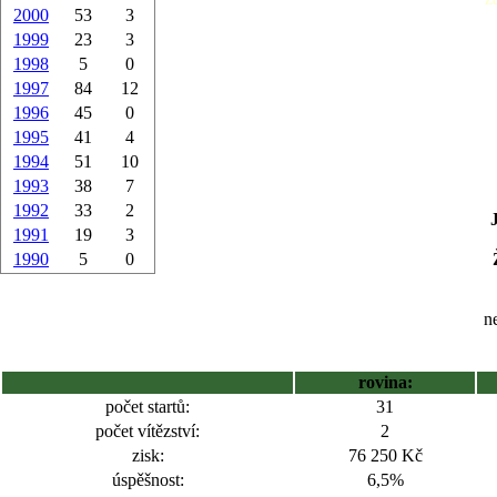
2000
53
3
1999
23
3
1998
5
0
1997
84
12
1996
45
0
1995
41
4
1994
51
10
1993
38
7
1992
33
2
1991
19
3
1990
5
0
ne
rovina:
počet startů:
31
počet vítězství:
2
zisk:
76 250 Kč
úspěšnost:
6,5%