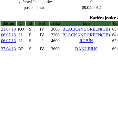
vítězství I.kategorie:
0
poslední start:
09.04.2012
Kariéra jezdce 
datum
z
td
kat
délka
kůň
h
21.07.13
KO
S
IV
3600
BLACKANDGREEN(GB)
65.
06.07.13
LL
P
IV
3200
BLACKANDGREEN(GB)
64.
06.07.13
LL
S
I
4600
RUBÍN
67.
27.04.13
BR
S
IV
3600
DANUBIUS
69.