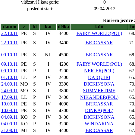
vítězství I.kategorie:
0
poslední start:
09.04.2012
Kariéra jezdce 
datum
z
td
kat
délka
kůň
h
22.10.11
PE
S
IV
3400
FAIRY WORLD(POL)
68
22.10.11
PE
S
IV
3400
BRICASSAR
71
09.10.11
PE
S
NL
4500
BRICASSAR
68
09.10.11
PE
S
I
4200
FAIRY WORLD(POL)
68
09.10.11
PE
P
I
3200
NEICER(POL)
67
01.10.11
LL
P
IV
2400
DAIQUIRI
65
24.09.11
MO
S
IV
3300
DICKINSONA
70
24.09.11
MO
S
III
3800
SUMMERTIME
67
17.09.11
LL
P
IV
2400
NIKANDER(POL)
65
10.09.11
PE
S
IV
4000
BRICASSAR
70
10.09.11
PE
S
IV
4300
DINKA(POL)
64
04.09.11
KO
P
IV
3400
DICKINSONA
65
04.09.11
KO
P
IV
3200
WINDARINA
64
21.08.11
MI
S
IV
4400
BRICASSAR
67