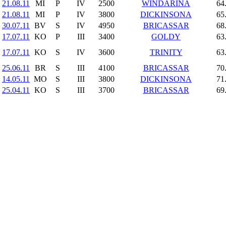
21.08.11
MI
P
IV
2500
WINDARINA
64
21.08.11
MI
P
IV
3800
DICKINSONA
65
30.07.11
BV
S
IV
4950
BRICASSAR
68
17.07.11
KO
P
III
3400
GOLDY
63
17.07.11
KO
S
IV
3600
TRINITY
63
25.06.11
BR
S
III
4100
BRICASSAR
70
14.05.11
MO
S
III
3800
DICKINSONA
71
25.04.11
KO
S
III
3700
BRICASSAR
69