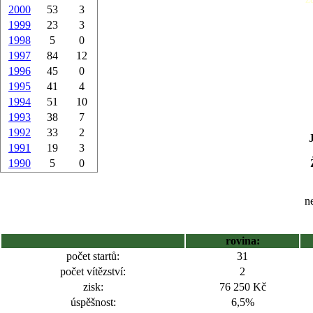
2000
53
3
1999
23
3
1998
5
0
1997
84
12
1996
45
0
1995
41
4
1994
51
10
1993
38
7
1992
33
2
1991
19
3
1990
5
0
ne
rovina:
počet startů:
31
počet vítězství:
2
zisk:
76 250 Kč
úspěšnost:
6,5%