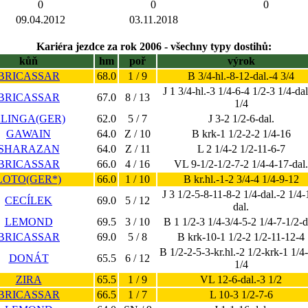
0
0
0
09.04.2012
03.11.2018
Kariéra jezdce za rok 2006 - všechny typy dostihů:
kůň
hm
poř
výrok
BRICASSAR
68.0
1 / 9
B 3/4-hl.-8-12-dal.-4 3/4
J 1 3/4-hl.-3 1/4-6-4 1/2-3 1/4-dal
BRICASSAR
67.0
8 / 13
1/4
LINGA(GER)
62.0
5 / 7
J 3-2 1/2-6-dal.
GAWAIN
64.0
Z / 10
B krk-1 1/2-2-2 1/4-16
SHARAZAN
64.0
Z / 11
L 2 1/4-2 1/2-11-6-7
BRICASSAR
66.0
4 / 16
VL 9-1/2-1/2-7-2 1/4-4-17-dal.
LOTO(GER*)
66.0
1 / 10
B kr.hl.-1-2 3/4-4 1/4-9-12
J 3 1/2-5-8-11-8-2 1/4-dal.-2 1/4-
CECÍLEK
69.0
5 / 12
dal.
LEMOND
69.5
3 / 10
B 1 1/2-3 1/4-3/4-5-2 1/4-7-1/2-d
BRICASSAR
69.0
5 / 8
B krk-10-1 1/2-2 1/2-11-12-4
B 1/2-2-5-3-kr.hl.-2 1/2-krk-1 1/4
DONÁT
65.5
6 / 12
1/4
ZIRA
65.5
1 / 9
VL 12-6-dal.-3 1/2
BRICASSAR
66.5
1 / 7
L 10-3 1/2-7-6