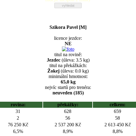
Szikora Pavel [M]
licence jezdce:
NE
titul na rovině:
Jezdec
(úleva: 3.5 kg)
titul na překážkách:
Žokej
(úleva: 0.0 kg)
minimální hmotnost:
65,0 kg
nejvíc startů pro trenéra:
neuveden (185)
rovina:
překážky:
celkem:
31
628
659
2
56
58
76 250 Kč
2 537 200 Kč
2 613 450 Kč
6,5%
8,9%
8,8%