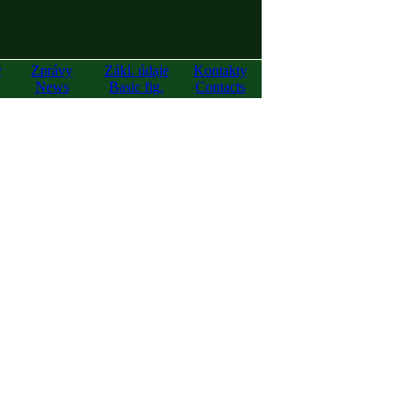
y
Zprávy
Zákl. údaje
Kontakty
News
Basic fig.
Contacts