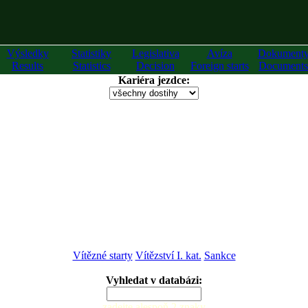
Výsledky
Statistiky
Legislativa
Avíza
Dokument
Results
Statistics
Decision
Foreign starts
Documents
Kariéra jezdce:
Vítězné starty
Vítězství I. kat.
Sankce
Vyhledat v databázi:
zadejte alespoň 2 znaky