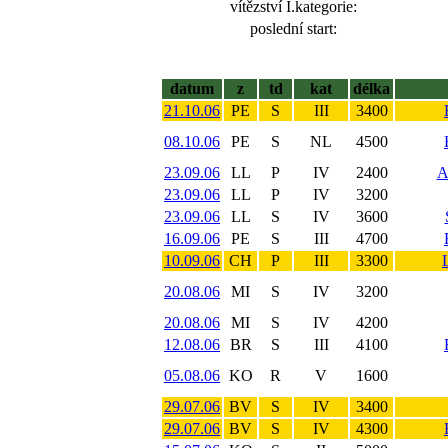
vítězství I.kategorie:
poslední start:
datum
z
td
kat
délka
21.10.06
PE
S
III
3400
08.10.06
PE
S
NL
4500
23.09.06
LL
P
IV
2400
A
23.09.06
LL
P
IV
3200
23.09.06
LL
S
IV
3600
16.09.06
PE
S
III
4700
10.09.06
CH
P
III
3300
20.08.06
MI
S
IV
3200
20.08.06
MI
S
IV
4200
12.08.06
BR
S
III
4100
05.08.06
KO
R
V
1600
29.07.06
BV
S
IV
3400
29.07.06
BV
S
IV
4300