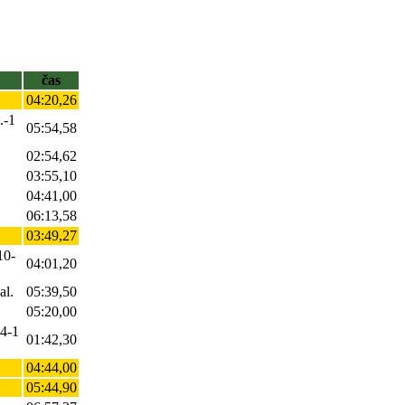
čas
04:20,26
.-1
05:54,58
02:54,62
03:55,10
04:41,00
06:13,58
03:49,27
10-
04:01,20
al.
05:39,50
05:20,00
-4-1
01:42,30
04:44,00
05:44,90