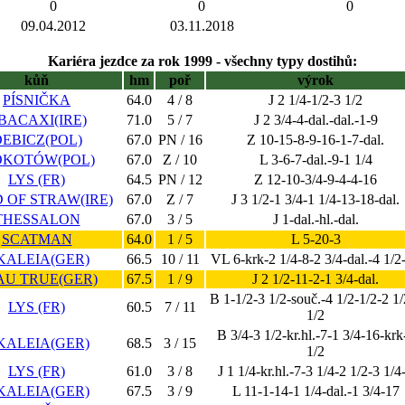
0
0
0
09.04.2012
03.11.2018
Kariéra jezdce za rok 1999 - všechny typy dostihů:
kůň
hm
poř
výrok
PÍSNIČKA
64.0
4 / 8
J 2 1/4-1/2-3 1/2
BACAXI(IRE)
71.0
5 / 7
J 2 3/4-4-dal.-dal.-1-9
EBICZ(POL)
67.0
PN / 16
Z 10-15-8-9-16-1-7-dal.
KOTÓW(POL)
67.0
Z / 10
L 3-6-7-dal.-9-1 1/4
LYS (FR)
64.5
PN / 12
Z 12-10-3/4-9-4-4-16
 OF STRAW(IRE)
67.0
Z / 7
J 3 1/2-1 3/4-1 1/4-13-18-dal.
THESSALON
67.0
3 / 5
J 1-dal.-hl.-dal.
SCATMAN
64.0
1 / 5
L 5-20-3
KALEIA(GER)
66.5
10 / 11
VL 6-krk-2 1/4-8-2 3/4-dal.-4 1/2
AU TRUE(GER)
67.5
1 / 9
J 2 1/2-11-2-1 3/4-dal.
B 1-1/2-3 1/2-souč.-4 1/2-1/2-2 1/
LYS (FR)
60.5
7 / 11
1/2
B 3/4-3 1/2-kr.hl.-7-1 3/4-16-krk
KALEIA(GER)
68.5
3 / 15
1/2
LYS (FR)
61.0
3 / 8
J 1 1/4-kr.hl.-7-3 1/4-2 1/2-3 1/4
KALEIA(GER)
67.5
3 / 9
L 11-1-14-1 1/4-dal.-1 3/4-17