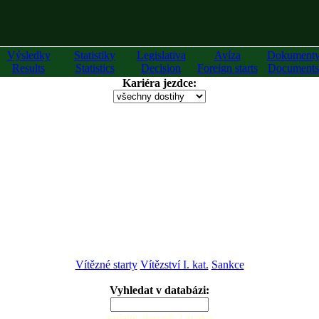
Výsledky
Statistiky
Legislativa
Avíza
Dokument
Results
Statistics
Decision
Foreign starts
Documents
Kariéra jezdce:
Vítězné starty
Vítězství I. kat.
Sankce
Vyhledat v databázi:
zadejte alespoň 2 znaky