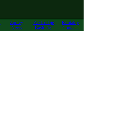
y
Zprávy
Zákl. údaje
Kontakty
News
Basic fig.
Contacts