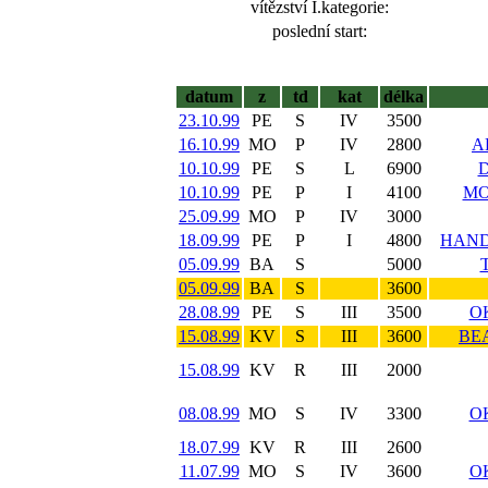
vítězství I.kategorie:
poslední start:
datum
z
td
kat
délka
23.10.99
PE
S
IV
3500
16.10.99
MO
P
IV
2800
A
10.10.99
PE
S
L
6900
D
10.10.99
PE
P
I
4100
MO
25.09.99
MO
P
IV
3000
18.09.99
PE
P
I
4800
HAND
05.09.99
BA
S
5000
05.09.99
BA
S
3600
28.08.99
PE
S
III
3500
O
15.08.99
KV
S
III
3600
BE
15.08.99
KV
R
III
2000
08.08.99
MO
S
IV
3300
O
18.07.99
KV
R
III
2600
11.07.99
MO
S
IV
3600
O