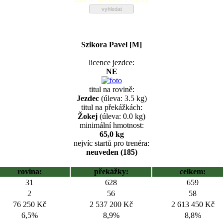
Szikora Pavel [M]
licence jezdce:
NE
titul na rovině:
Jezdec
(úleva: 3.5 kg)
titul na překážkách:
Žokej
(úleva: 0.0 kg)
minimální hmotnost:
65,0 kg
nejvíc startů pro trenéra:
neuveden (185)
rovina:
překážky:
celkem:
31
628
659
2
56
58
76 250 Kč
2 537 200 Kč
2 613 450 Kč
6,5%
8,9%
8,8%