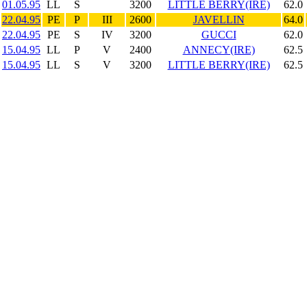
01.05.95
LL
S
3200
LITTLE BERRY(IRE)
62.0
22.04.95
PE
P
III
2600
JAVELLIN
64.0
22.04.95
PE
S
IV
3200
GUCCI
62.0
15.04.95
LL
P
V
2400
ANNECY(IRE)
62.5
15.04.95
LL
S
V
3200
LITTLE BERRY(IRE)
62.5