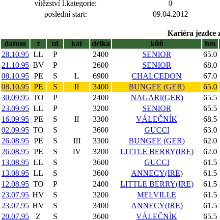
vítězství I.kategorie:
0
poslední start:
09.04.2012
Kariéra jezdce 
datum
z
td
kat
délka
kůň
hm
28.10.95
LL
P
2400
SENIOR
65.0
21.10.95
BV
P
2600
SENIOR
68.0
08.10.95
PE
S
L
6900
CHALCEDON
67.0
08.10.95
PE
S
II
3400
BUNGEE (GER)
65.0
30.09.95
TO
P
2400
NAGARI(GER)
65.5
23.09.95
LL
P
3200
SENIOR
65.5
16.09.95
PE
S
II
3300
VÁLEČNÍK
68.5
02.09.95
TO
S
3600
GUCCI
63.0
26.08.95
PE
S
III
3300
BUNGEE (GER)
62.0
26.08.95
PE
S
IV
3200
LITTLE BERRY(IRE)
62.0
13.08.95
LL
S
3600
GUCCI
61.5
13.08.95
LL
S
3600
ANNECY(IRE)
61.5
12.08.95
TO
P
2400
LITTLE BERRY(IRE)
61.5
23.07.95
HV
S
3200
MELVILLE
61.5
23.07.95
HV
S
3400
ANNECY(IRE)
61.5
20.07.95
Z
S
3600
VÁLEČNÍK
65.5