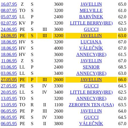
16.07.95
Z
S
3600
JAVELLIN
65.0
08.07.95
TO
S
3200
MELVILLE
61.0
05.07.95
LL
P
2400
BARVÍNEK
62.0
02.07.95
KV
P
3200
LITTLE BERRY(IRE)
62.5
24.06.95
PE
S
III
3600
GUCCI
63.0
24.06.95
PE
S
III
3200
JAVELLIN
63.0
18.06.95
HV
S
3200
LUCIANA
67.0
18.06.95
HV
S
4000
VÁLEČNÍK
67.0
18.06.95
HV
S
3600
ANNECY(IRE)
61.5
11.06.95
Z
S
3200
JAVELLIN
67.0
03.06.95
LL
P
2400
SENIOR
68.5
03.06.95
LL
S
3400
ANNECY(IRE)
63.0
27.05.95
PE
P
III
2600
JAVELLIN
66.0
27.05.95
PE
S
IV
3300
GUCCI
64.5
20.05.95
LL
S
IV
3400
LITTLE BERRY(IRE)
62.5
13.05.95
TO
S
3200
ANNECY(IRE)
62.0
13.05.95
TO
R
II
1100
ZEROFEN TEN (USA)
63.5
06.05.95
PE
P
III
2600
JAVELLIN
64.0
06.05.95
PE
S
IV
3300
GUCCI
64.5
06.05.95
PE
S
II
3800
VÁLEČNÍK
67.0