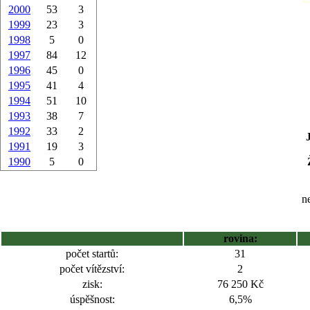
2000
53
3
1999
23
3
1998
5
0
1997
84
12
1996
45
0
1995
41
4
1994
51
10
1993
38
7
1992
33
2
1991
19
3
1990
5
0
ne
rovina:
počet startů:
31
počet vítězství:
2
zisk:
76 250 Kč
úspěšnost:
6,5%