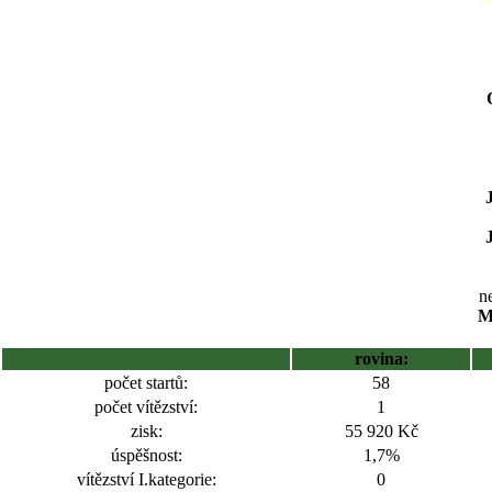
ne
M
rovina:
počet startů:
58
počet vítězství:
1
zisk:
55 920 Kč
úspěšnost:
1,7%
vítězství I.kategorie:
0