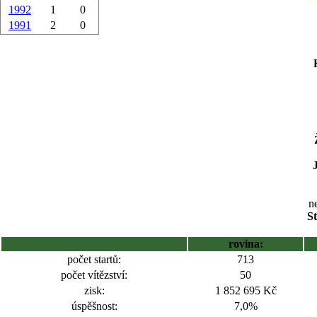
1992
1
0
1991
2
0
ne
St
rovina:
počet startů:
713
počet vítězství:
50
zisk:
1 852 695 Kč
úspěšnost:
7,0%