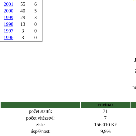
2001
55
6
2000
40
5
1999
29
3
1998
13
0
1997
3
0
1996
3
0
ne
rovina:
počet startů:
71
počet vítězství:
7
zisk:
156 010 Kč
úspěšnost:
9,9%