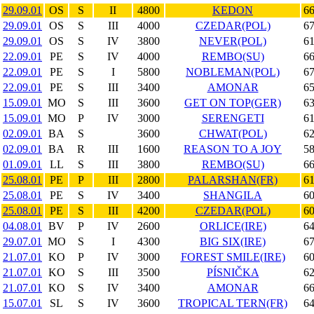
29.09.01
OS
S
II
4800
KEDON
66
29.09.01
OS
S
III
4000
CZEDAR(POL)
67
29.09.01
OS
S
IV
3800
NEVER(POL)
61
22.09.01
PE
S
IV
4000
REMBO(SU)
66
22.09.01
PE
S
I
5800
NOBLEMAN(POL)
67
22.09.01
PE
S
III
3400
AMONAR
65
15.09.01
MO
S
III
3600
GET ON TOP(GER)
63
15.09.01
MO
P
IV
3000
SERENGETI
61
02.09.01
BA
S
3600
CHWAT(POL)
62
02.09.01
BA
R
III
1600
REASON TO A JOY
58
01.09.01
LL
S
III
3800
REMBO(SU)
66
25.08.01
PE
P
III
2800
PALARSHAN(FR)
61
25.08.01
PE
S
IV
3400
SHANGILA
60
25.08.01
PE
S
III
4200
CZEDAR(POL)
60
04.08.01
BV
P
IV
2600
ORLICE(IRE)
64
29.07.01
MO
S
I
4300
BIG SIX(IRE)
67
21.07.01
KO
P
IV
3000
FOREST SMILE(IRE)
60
21.07.01
KO
S
III
3500
PÍSNIČKA
62
21.07.01
KO
S
IV
3400
AMONAR
66
15.07.01
SL
S
IV
3600
TROPICAL TERN(FR)
64