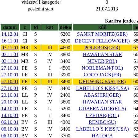
vítězství I.kategorie:
0
poslední start:
21.07.2013
Kariéra jezdce 
datum
z
td
kat
délka
kůň
h
14.12.01
Cl
S
6200
SANKT MORITZ(GER)
69
16.11.01
Cl
S
6200
DECENT FELLOW(GER)
68
03.11.01
MR
S
III
4600
POLEBOS(GER)
67
03.11.01
MR
S
IV
3800
HAWAIIAN STAR
66
03.11.01
MR
S
IV
3400
NEVER(POL)
61
27.10.01
PE
S
I
4500
NOBLEMAN(POL)
67
27.10.01
PE
S
III
3900
COCO JACK(FR)
60
27.10.01
PE
S
III
3400
GROWING FAST(FR)
60
27.10.01
PE
S
IV
3400
LABELLO`S KISS(USA)
65
20.10.01
LL
P
IV
2400
ABASHIRI(GER)
60
20.10.01
LL
S
IV
3600
HAWAIIAN STAR
65
14.10.01
PE
S
L
5200
GUBERNATOR(RUS)
64
14.10.01
PE
S
I
3400
CZEDAR(POL)
65
06.10.01
BV
S
III
4300
REMBO(SU)
66
06.10.01
BV
S
IV
3400
LABELLO`S KISS(USA)
63
06.10.01
BV
S
IV
3700
HALOCA
60