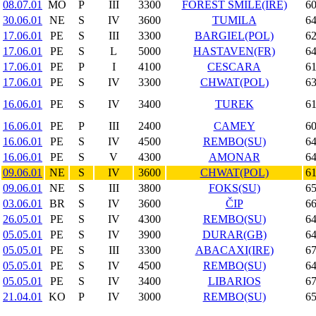
08.07.01
MO
P
III
3300
FOREST SMILE(IRE)
60
30.06.01
NE
S
IV
3600
TUMILA
64
17.06.01
PE
S
III
3300
BARGIEL(POL)
62
17.06.01
PE
S
L
5000
HASTAVEN(FR)
64
17.06.01
PE
P
I
4100
CESCARA
61
17.06.01
PE
S
IV
3300
CHWAT(POL)
63
16.06.01
PE
S
IV
3400
TUREK
61
16.06.01
PE
P
III
2400
CAMEY
60
16.06.01
PE
S
IV
4500
REMBO(SU)
64
16.06.01
PE
S
V
4300
AMONAR
64
09.06.01
NE
S
IV
3600
CHWAT(POL)
61
09.06.01
NE
S
III
3800
FOKS(SU)
65
03.06.01
BR
S
IV
3600
ČIP
66
26.05.01
PE
S
IV
4300
REMBO(SU)
64
05.05.01
PE
S
IV
3900
DURAR(GB)
64
05.05.01
PE
S
III
3300
ABACAXI(IRE)
67
05.05.01
PE
S
IV
4500
REMBO(SU)
64
05.05.01
PE
S
IV
3400
LIBARIOS
67
21.04.01
KO
P
IV
3000
REMBO(SU)
65