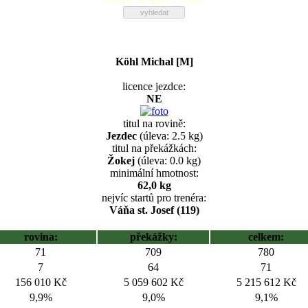
Köhl Michal [M]
licence jezdce:
NE
titul na rovině:
Jezdec
(úleva: 2.5 kg)
titul na překážkách:
Žokej
(úleva: 0.0 kg)
minimální hmotnost:
62,0 kg
nejvíc startů pro trenéra:
Váňa st. Josef (119)
rovina:
překážky:
celkem:
71
709
780
7
64
71
156 010 Kč
5 059 602 Kč
5 215 612 Kč
9,9%
9,0%
9,1%