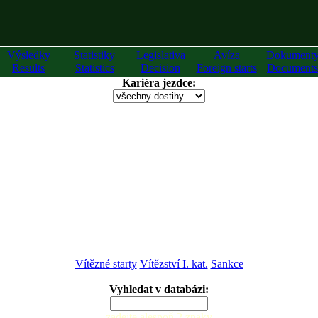
Výsledky
Statistiky
Legislativa
Avíza
Dokument
Results
Statistics
Decision
Foreign starts
Documents
Kariéra jezdce:
Vítězné starty
Vítězství I. kat.
Sankce
Vyhledat v databázi:
zadejte alespoň 2 znaky