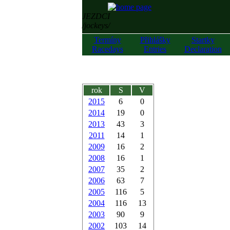
JEZDCI
/jockeys/
Termíny
Přihlášky
Startky
Racedays
Entries
Declaration
rok
S
V
2015
6
0
2014
19
0
2013
43
3
2011
14
1
2009
16
2
2008
16
1
2007
35
2
2006
63
7
2005
116
5
2004
116
13
2003
90
9
2002
103
14