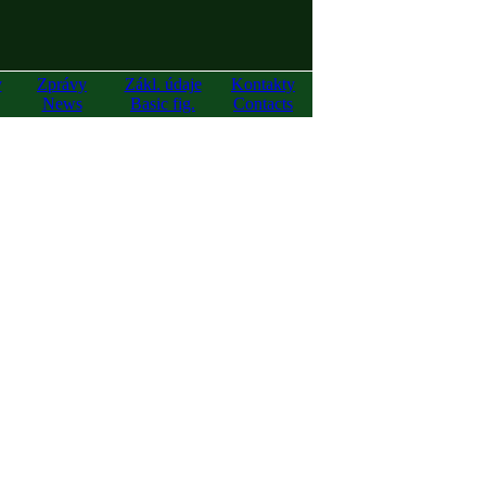
y
Zprávy
Zákl. údaje
Kontakty
News
Basic fig.
Contacts