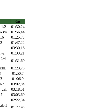
čas
 1/2
01:30,24
4-3/4
01:56,44
-16
01:25,78
-2
01:47,22
1
03:30,16
l.-2
01:33,21
 1/4-
01:31,60
r.hl.
01:23,78
8
01:50,7
-3
01:06,9
1/2
03:02,84
-dal.
03:18,51
-7
03:03,60
9
02:22,34
krk-3
01:22,95