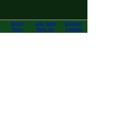
y
Zprávy
Zákl. údaje
Kontakty
News
Basic fig.
Contacts