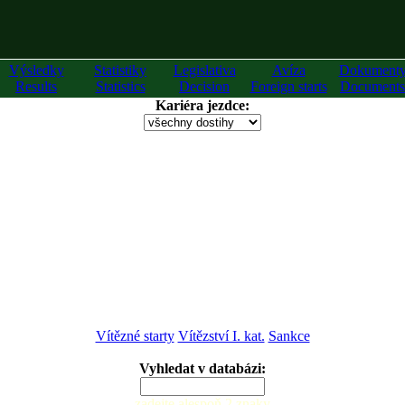
Výsledky
Statistiky
Legislativa
Avíza
Dokument
Results
Statistics
Decision
Foreign starts
Documents
Kariéra jezdce:
Vítězné starty
Vítězství I. kat.
Sankce
Vyhledat v databázi:
zadejte alespoň 2 znaky