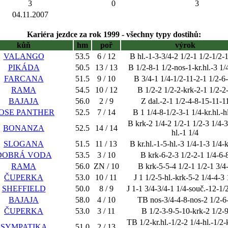
3
0
3
04.11.2007
Kariéra jezdce za rok 1999 - všechny typy dostihů:
kůň
hm
poř
výrok
VALANGO
53.5
6 / 12
B hl.-1-3-3/4-2 1/2-1 1/2-1/2-1
PIKÁDA
50.5
13 / 13
B 1/2-8-1 1/2-nos-1-kr.hl.-3 1/
FARCANA
51.5
9 / 10
B 3/4-1 1/4-1/2-11-2-1 1/2-6
RAMA
54.5
10 / 12
B 1/2-2 1/2-2-krk-2-1 1/2-2
BAJAJA
56.0
2 / 9
Z dal.-2-1 1/2-4-8-15-11-1
OSE PANTHER
52.5
7 / 14
B 1 1/4-8-1/2-3-1 1/4-kr.hl.-h
B krk-2 1/4-2 1/2-1 1/2-3 1/4-3
BONANZA
52.5
14 / 14
hl.-1 1/4
SLOGANA
51.5
11 / 13
B kr.hl.-1-5-hl.-3 1/4-1-3 1/4-k
DOBRÁ VODA
53.5
3 / 10
B krk-6-2-3 1/2-2-1 1/4-6-
RAMA
56.0
ZN / 10
B krk-5-5-4 1/2-1 1/2-1 3/4
ČUPERKA
53.0
10 / 11
J 1 1/2-5-hl.-krk-5-2 1/4-4-3 
SHEFFIELD
50.0
8 / 9
J 1-1 3/4-3/4-1 1/4-souč.-12-1/2
BAJAJA
58.0
4 / 10
TB nos-3/4-4-8-nos-2 1/2-6
ČUPERKA
53.0
3 / 11
B 1/2-3-9-5-10-krk-2 1/2-
TB 1/2-kr.hl.-1/2-2 1/4-hl.-1/2-
SYMPATIKA
51.0
2 / 13