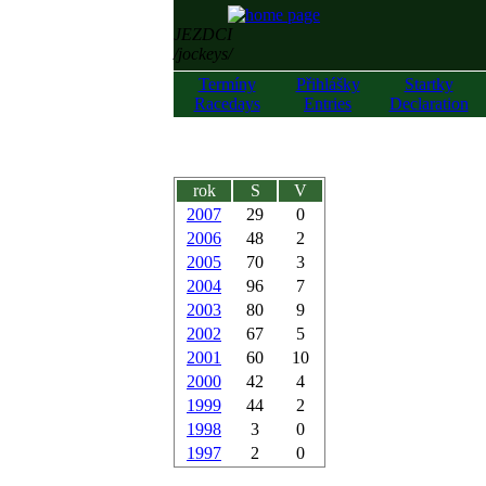
JEZDCI
/jockeys/
Termíny
Přihlášky
Startky
Racedays
Entries
Declaration
rok
S
V
2007
29
0
2006
48
2
2005
70
3
2004
96
7
2003
80
9
2002
67
5
2001
60
10
2000
42
4
1999
44
2
1998
3
0
1997
2
0