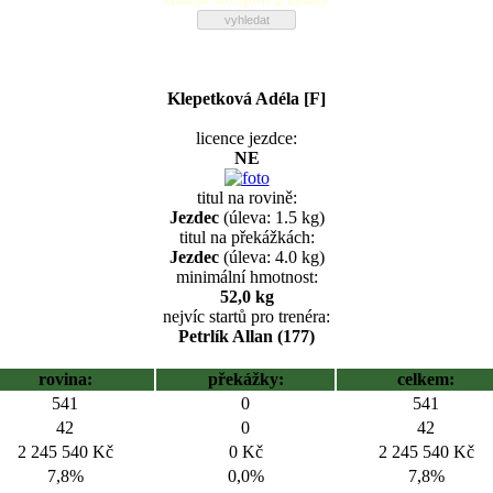
Klepetková Adéla [F]
licence jezdce:
NE
titul na rovině:
Jezdec
(úleva: 1.5 kg)
titul na překážkách:
Jezdec
(úleva: 4.0 kg)
minimální hmotnost:
52,0 kg
nejvíc startů pro trenéra:
Petrlík Allan (177)
rovina:
překážky:
celkem:
541
0
541
42
0
42
2 245 540 Kč
0 Kč
2 245 540 Kč
7,8%
0,0%
7,8%