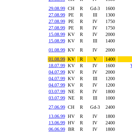
29.08.99
CH
R
Gd-3
1600
27.08.99
PE
R
III
1300
27.08.99
PE
R
IV
1750
27.08.99
PE
R
IV
1750
15.08.99
KV
R
IV
2000
15.08.99
KV
R
III
1400
01.08.99
KV
R
IV
2000
01.08.99
KV
R
V
1400
18.07.99
KV
R
IV
1600
04.07.99
KV
R
IV
2000
04.07.99
KV
R
III
1200
04.07.99
KV
R
IV
1200
03.07.99
NE
R
IV
1800
03.07.99
NE
R
III
1000
27.06.99
CH
R
Gd-3
2400
13.06.99
HV
R
IV
1800
13.06.99
HV
R
IV
2400
06.06.99
BR
R
IV
1800