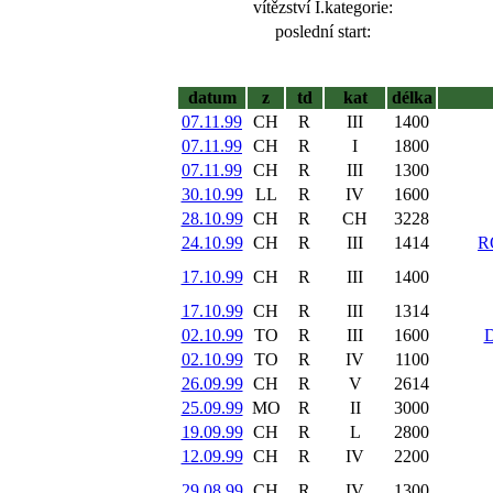
vítězství I.kategorie:
poslední start:
datum
z
td
kat
délka
07.11.99
CH
R
III
1400
07.11.99
CH
R
I
1800
07.11.99
CH
R
III
1300
30.10.99
LL
R
IV
1600
28.10.99
CH
R
CH
3228
24.10.99
CH
R
III
1414
R
17.10.99
CH
R
III
1400
17.10.99
CH
R
III
1314
02.10.99
TO
R
III
1600
02.10.99
TO
R
IV
1100
26.09.99
CH
R
V
2614
25.09.99
MO
R
II
3000
19.09.99
CH
R
L
2800
12.09.99
CH
R
IV
2200
29.08.99
CH
R
IV
1300