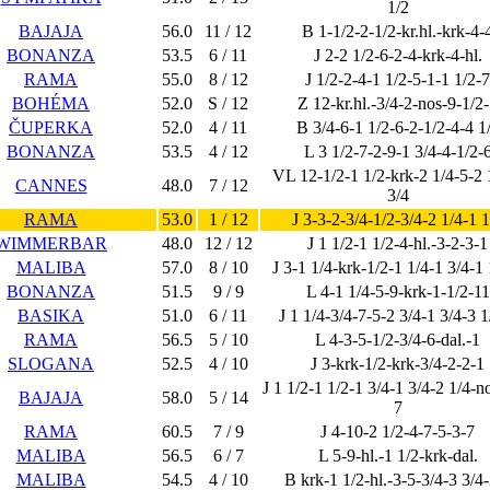
1/2
BAJAJA
56.0
11 / 12
B 1-1/2-2-1/2-kr.hl.-krk-4-
BONANZA
53.5
6 / 11
J 2-2 1/2-6-2-4-krk-4-hl.
RAMA
55.0
8 / 12
J 1/2-2-4-1 1/2-5-1-1 1/2-7
BOHÉMA
52.0
S / 12
Z 12-kr.hl.-3/4-2-nos-9-1/2
ČUPERKA
52.0
4 / 11
B 3/4-6-1 1/2-6-2-1/2-4-4 1
BONANZA
53.5
4 / 12
L 3 1/2-7-2-9-1 3/4-4-1/2-
VL 12-1/2-1 1/2-krk-2 1/4-5-2 
CANNES
48.0
7 / 12
3/4
RAMA
53.0
1 / 12
J 3-3-2-3/4-1/2-3/4-2 1/4-1 1
WIMMERBAR
48.0
12 / 12
J 1 1/2-1 1/2-4-hl.-3-2-3-1
MALIBA
57.0
8 / 10
J 3-1 1/4-krk-1/2-1 1/4-1 3/4-1 
BONANZA
51.5
9 / 9
L 4-1 1/4-5-9-krk-1-1/2-11
BASIKA
51.0
6 / 11
J 1 1/4-3/4-7-5-2 3/4-1 3/4-3 1
RAMA
56.5
5 / 10
L 4-3-5-1/2-3/4-6-dal.-1
SLOGANA
52.5
4 / 10
J 3-krk-1/2-krk-3/4-2-2-1
J 1 1/2-1 1/2-1 3/4-1 3/4-2 1/4-n
BAJAJA
58.0
5 / 14
7
RAMA
60.5
7 / 9
J 4-10-2 1/2-4-7-5-3-7
MALIBA
56.5
6 / 7
L 5-9-hl.-1 1/2-krk-dal.
MALIBA
54.5
4 / 10
B krk-1 1/2-hl.-3-5-3/4-3 3/4