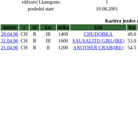
vítězství I.kategorie:
1
poslední start:
19.08.2001
Kariéra jezdce 
datum
z
td
kat
délka
kůň
hm
28.04.96
CH
R
III
1400
CHUDOBKA
49.0
21.04.96
CH
R
III
1600
SAUSALITO GIRL(IRE)
53.0
21.04.96
CH
R
II
1200
ANOTHER CRAB(IRE)
54.5