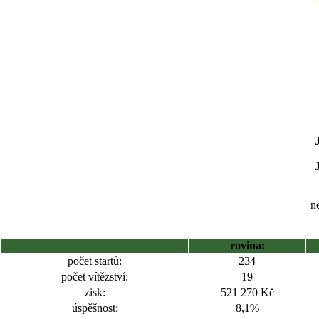
ne
rovina:
počet startů:
234
počet vítězství:
19
zisk:
521 270 Kč
úspěšnost:
8,1%