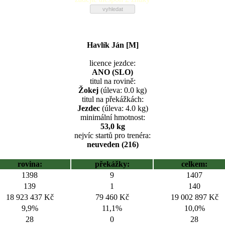
Havlík Ján [M]
licence jezdce:
ANO (SLO)
titul na rovině:
Žokej
(úleva: 0.0 kg)
titul na překážkách:
Jezdec
(úleva: 4.0 kg)
minimální hmotnost:
53,0 kg
nejvíc startů pro trenéra:
neuveden (216)
rovina:
překážky:
celkem:
1398
9
1407
139
1
140
18 923 437 Kč
79 460 Kč
19 002 897 Kč
9,9%
11,1%
10,0%
28
0
28