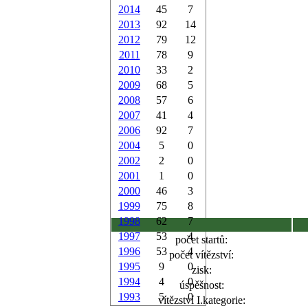
2014
45
7
2013
92
14
2012
79
12
2011
78
9
2010
33
2
2009
68
5
2008
57
6
2007
41
4
2006
92
7
2004
5
0
2002
2
0
2001
1
0
2000
46
3
1999
75
8
1998
62
7
1997
53
4
počet startů:
1996
53
4
počet vítězství:
1995
9
0
zisk:
1994
4
0
úspěšnost:
1993
5
0
vítězství I.kategorie: