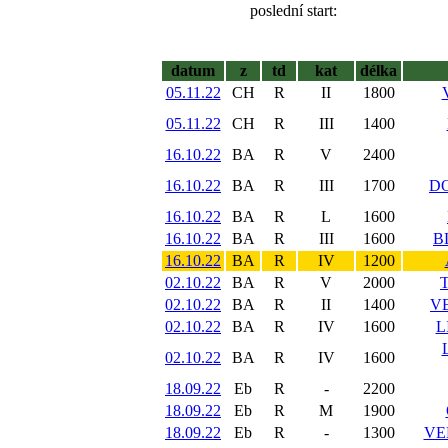
poslední start:
datum
z
td
kat
délka
05.11.22
CH
R
II
1800
05.11.22
CH
R
III
1400
16.10.22
BA
R
V
2400
16.10.22
BA
R
III
1700
DO
16.10.22
BA
R
L
1600
16.10.22
BA
R
III
1600
B
16.10.22
BA
R
IV
1200
02.10.22
BA
R
V
2000
02.10.22
BA
R
II
1400
VE
02.10.22
BA
R
IV
1600
L
02.10.22
BA
R
IV
1600
18.09.22
Eb
R
-
2200
18.09.22
Eb
R
M
1900
18.09.22
Eb
R
-
1300
VE