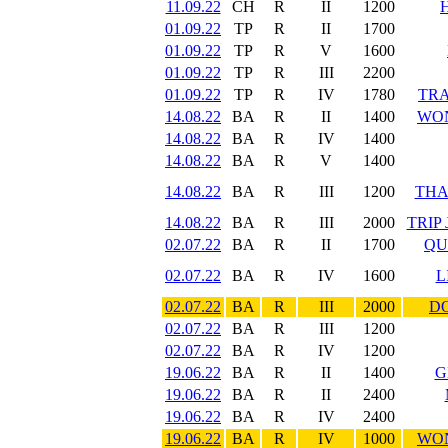
11.09.22
CH
R
II
1200
01.09.22
TP
R
II
1700
01.09.22
TP
R
V
1600
01.09.22
TP
R
III
2200
01.09.22
TP
R
IV
1780
TRA
14.08.22
BA
R
II
1400
WO
14.08.22
BA
R
IV
1400
14.08.22
BA
R
V
1400
14.08.22
BA
R
III
1200
THA
14.08.22
BA
R
III
2000
TRIP
02.07.22
BA
R
II
1700
QU
02.07.22
BA
R
IV
1600
L
02.07.22
BA
R
III
2000
DO
02.07.22
BA
R
III
1200
02.07.22
BA
R
IV
1200
19.06.22
BA
R
II
1400
G
19.06.22
BA
R
II
2400
19.06.22
BA
R
IV
2400
19.06.22
BA
R
IV
1000
WO