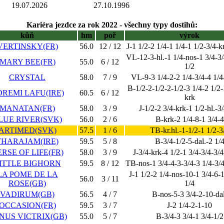
19.07.2026
27.10.1996
Kariéra jezdce za rok 2022 - všechny typy dostihů:
kůň
hm
poř
výrok
VERTINSKY(FR)
56.0
12 / 12
J-1 1/2-2 1/4-1 1/4-1 1/2-3/4-kr
VL-12-3-hl.-1 1/4-nos-1 3/4-3/
MARY BEE(FR)
55.0
6 / 12
1/2
CRYSTAL
58.0
7 / 9
VL-9-3 1/4-2-2 1/4-3/4-4 1/4
B-1/2-2-1/2-2-1/2-3 1/4-2 1/2-1
REMI LAFU(IRE)
60.5
6 / 12
krk
MANATAN(FR)
58.0
3 / 9
J-1/2-2 3/4-krk-1 1/2-hl.-3
LUE RIVER(SVK)
56.0
2 / 6
B-krk-2 1/4-8-1 3/4-4
ARTIMED(SVK)
57.5
1 / 6
TB-kr.hl.-1-1/2-1 1/2-3
THARAJAM(IRE)
59.5
5 / 8
B-3/4-1/2-5-dal.-2 1/
RSE OF LIFE(FR)
58.0
3 / 9
J-3/4-krk-4 1/2-1 3/4-3/4-3/4
ITTLE BIGHORN
59.5
8 / 12
TB-nos-1 3/4-4-3-3/4-3 1/4-3/4
LA POME DE LA
J-1 1/2-2 1/4-nos-10-1 3/4-6-
56.0
3 / 11
ROSE(GB)
1/4
VADIRUM(GB)
56.5
4 / 7
B-nos-5-3 3/4-2-10-dal
OCCASION(FR)
59.5
3 / 7
J-2 1/4-2-1-10
NUS VICTRIX(GB)
55.0
5 / 7
B-3/4-3 3/4-1 3/4-1/2