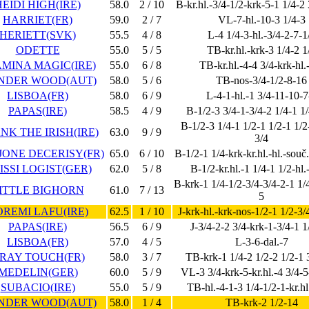
HEIDI HIGH(IRE)
58.0
2 / 10
B-kr.hl.-3/4-1/2-krk-5-1 1/4-2 
HARRIET(FR)
59.0
2 / 7
VL-7-hl.-10-3 1/4-3
HERIETT(SVK)
55.5
4 / 8
L-4 1/4-3-hl.-3/4-2-7-1
ODETTE
55.0
5 / 5
TB-kr.hl.-krk-3 1/4-2 1
MINA MAGIC(IRE)
55.0
6 / 8
TB-kr.hl.-4-4 3/4-krk-hl.
NDER WOOD(AUT)
58.0
5 / 6
TB-nos-3/4-1/2-8-16
LISBOA(FR)
58.0
6 / 9
L-4-1-hl.-1 3/4-11-10-7
PAPAS(IRE)
58.5
4 / 9
B-1/2-3 3/4-1-3/4-2 1/4-1 1
B-1/2-3 1/4-1 1/2-1 1/2-1 1/2
NK THE IRISH(IRE)
63.0
9 / 9
3/4
 JONE DECERISY(FR)
65.0
6 / 10
B-1/2-1 1/4-krk-kr.hl.-hl.-souč.
ISSI LOGIST(GER)
62.0
5 / 8
B-1/2-kr.hl.-1 1/4-1 1/2-hl.
B-krk-1 1/4-1/2-3/4-3/4-2-1 1/
ITTLE BIGHORN
61.0
7 / 13
5
REMI LAFU(IRE)
62.5
1 / 10
J-krk-hl.-krk-nos-1/2-1 1/2-3/
PAPAS(IRE)
56.5
6 / 9
J-3/4-2-2 3/4-krk-1-3/4-1 1
LISBOA(FR)
57.0
4 / 5
L-3-6-dal.-7
RAY TOUCH(FR)
58.0
3 / 7
TB-krk-1 1/4-2 1/2-2 1/2-1 
MEDELIN(GER)
60.0
5 / 9
VL-3 3/4-krk-5-kr.hl.-4 3/4-5
SUBACIO(IRE)
55.0
5 / 9
TB-hl.-4-1-3 1/4-1/2-1-kr.hl
NDER WOOD(AUT)
58.0
1 / 4
TB-krk-2 1/2-14