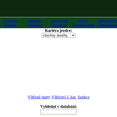
Výsledky
Statistiky
Legislativa
Avíza
Dokument
Results
Statistics
Decision
Foreign starts
Documents
Kariéra jezdce:
Vítězné starty
Vítězství I. kat.
Sankce
Vyhledat v databázi:
zadejte alespoň 2 znaky