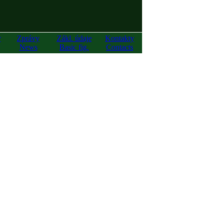
y
Zprávy
Zákl. údaje
Kontakty
News
Basic fig.
Contacts