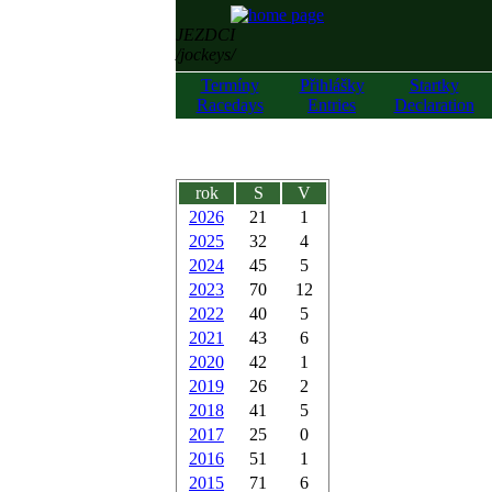
JEZDCI
/jockeys/
Termíny
Přihlášky
Startky
Racedays
Entries
Declaration
rok
S
V
2026
21
1
2025
32
4
2024
45
5
2023
70
12
2022
40
5
2021
43
6
2020
42
1
2019
26
2
2018
41
5
2017
25
0
2016
51
1
2015
71
6