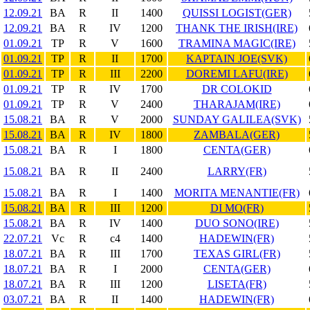
12.09.21
BA
R
II
1400
QUISSI LOGIST(GER)
12.09.21
BA
R
IV
1200
THANK THE IRISH(IRE)
01.09.21
TP
R
V
1600
TRAMINA MAGIC(IRE)
01.09.21
TP
R
II
1700
KAPTAIN JOE(SVK)
01.09.21
TP
R
III
2200
DOREMI LAFU(IRE)
01.09.21
TP
R
IV
1700
DR COLOKID
01.09.21
TP
R
V
2400
THARAJAM(IRE)
15.08.21
BA
R
V
2000
SUNDAY GALILEA(SVK)
15.08.21
BA
R
IV
1800
ZAMBALA(GER)
15.08.21
BA
R
I
1800
CENTA(GER)
15.08.21
BA
R
II
2400
LARRY(FR)
15.08.21
BA
R
I
1400
MORITA MENANTIE(FR)
15.08.21
BA
R
III
1200
DI MO(FR)
15.08.21
BA
R
IV
1400
DUO SONO(IRE)
22.07.21
Vc
R
c4
1400
HADEWIN(FR)
18.07.21
BA
R
III
1700
TEXAS GIRL(FR)
18.07.21
BA
R
I
2000
CENTA(GER)
18.07.21
BA
R
III
1200
LISETA(FR)
03.07.21
BA
R
II
1400
HADEWIN(FR)