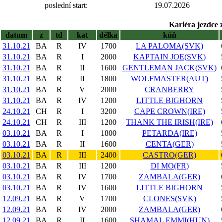
poslední start:
19.07.2026
Kariéra jezdce 
datum
z
td
kat
délka
kůň
31.10.21
BA
R
IV
1700
LA PALOMA(SVK)
31.10.21
BA
R
I
2000
KAPTAIN JOE(SVK)
31.10.21
BA
R
II
1600
GENTLEMAN JACK(SVK)
31.10.21
BA
R
II
1800
WOLFMASTER(AUT)
31.10.21
BA
R
V
2000
CRANBERRY
31.10.21
BA
R
IV
1200
LITTLE BIGHORN
24.10.21
CH
R
I
3200
CAPE CROWN(IRE)
24.10.21
CH
R
III
1200
THANK THE IRISH(IRE)
03.10.21
BA
R
I
1800
PETARDA(IRE)
03.10.21
BA
R
II
1600
CENTA(GER)
03.10.21
BA
R
III
2400
CASTRO(GER)
03.10.21
BA
R
III
1200
DI MO(FR)
03.10.21
BA
R
IV
1700
ZAMBALA(GER)
03.10.21
BA
R
IV
1600
LITTLE BIGHORN
12.09.21
BA
R
V
1700
CLONES(SVK)
12.09.21
BA
R
IV
2000
ZAMBALA(GER)
12.09.21
BA
R
II
1600
SHAMAL EMMI(HUN)