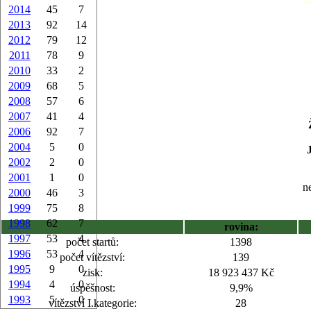
2014
45
7
2013
92
14
2012
79
12
2011
78
9
2010
33
2
2009
68
5
2008
57
6
2007
41
4
2006
92
7
2004
5
0
2002
2
0
2001
1
0
ne
2000
46
3
1999
75
8
1998
62
7
rovina:
1997
53
4
počet startů:
1398
1996
53
4
počet vítězství:
139
1995
9
0
zisk:
18 923 437 Kč
1994
4
0
úspěšnost:
9,9%
1993
5
0
vítězství I.kategorie:
28