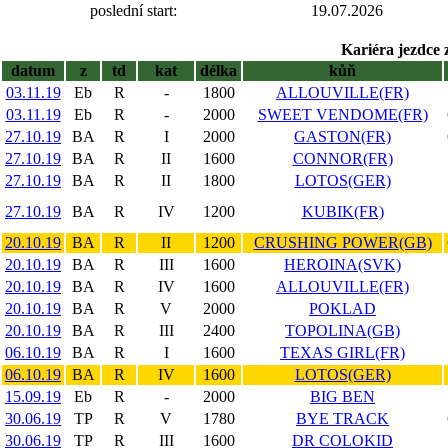
poslední start:
19.07.2026
Kariéra jezdce 
datum
z
td
kat
délka
kůň
03.11.19
Eb
R
-
1800
ALLOUVILLE(FR)
03.11.19
Eb
R
-
2000
SWEET VENDOME(FR)
27.10.19
BA
R
I
2000
GASTON(FR)
27.10.19
BA
R
II
1600
CONNOR(FR)
27.10.19
BA
R
II
1800
LOTOS(GER)
27.10.19
BA
R
IV
1200
KUBIK(FR)
20.10.19
BA
R
II
1200
CRUSHING POWER(GB)
20.10.19
BA
R
III
1600
HEROINA(SVK)
20.10.19
BA
R
IV
1600
ALLOUVILLE(FR)
20.10.19
BA
R
V
2000
POKLAD
20.10.19
BA
R
III
2400
TOPOLINA(GB)
06.10.19
BA
R
I
1600
TEXAS GIRL(FR)
06.10.19
BA
R
IV
1600
LOTOS(GER)
15.09.19
Eb
R
-
2000
BIG BEN
30.06.19
TP
R
V
1780
BYE TRACK
30.06.19
TP
R
III
1600
DR COLOKID