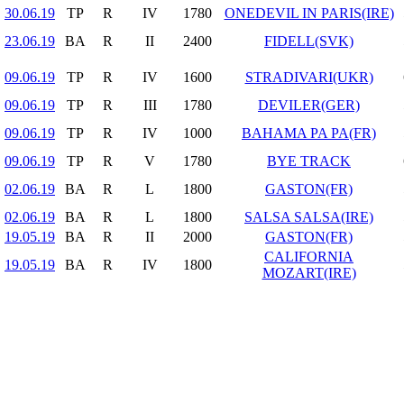
30.06.19
TP
R
IV
1780
ONEDEVIL IN PARIS(IRE)
23.06.19
BA
R
II
2400
FIDELL(SVK)
09.06.19
TP
R
IV
1600
STRADIVARI(UKR)
09.06.19
TP
R
III
1780
DEVILER(GER)
09.06.19
TP
R
IV
1000
BAHAMA PA PA(FR)
09.06.19
TP
R
V
1780
BYE TRACK
02.06.19
BA
R
L
1800
GASTON(FR)
02.06.19
BA
R
L
1800
SALSA SALSA(IRE)
19.05.19
BA
R
II
2000
GASTON(FR)
CALIFORNIA
19.05.19
BA
R
IV
1800
MOZART(IRE)