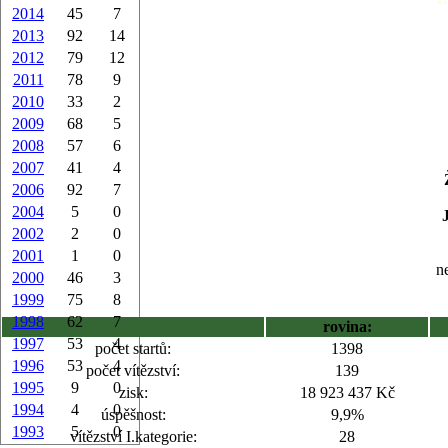
2014
45
7
2013
92
14
2012
79
12
2011
78
9
2010
33
2
2009
68
5
2008
57
6
2007
41
4
2006
92
7
2004
5
0
2002
2
0
2001
1
0
ne
2000
46
3
1999
75
8
1998
62
7
rovina:
1997
53
4
počet startů:
1398
1996
53
4
počet vítězství:
139
1995
9
0
zisk:
18 923 437 Kč
1994
4
0
úspěšnost:
9,9%
1993
5
0
vítězství I.kategorie:
28