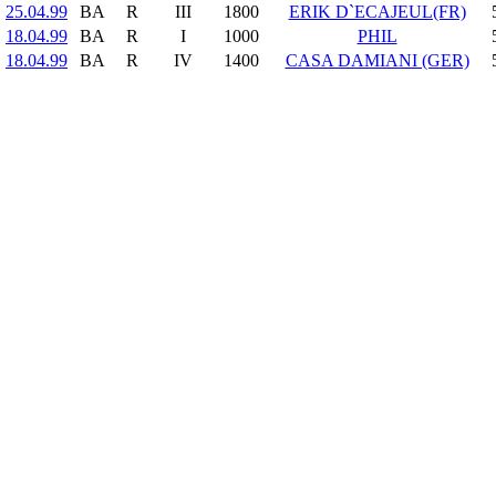
25.04.99
BA
R
III
1800
ERIK D`ECAJEUL(FR)
18.04.99
BA
R
I
1000
PHIL
18.04.99
BA
R
IV
1400
CASA DAMIANI (GER)