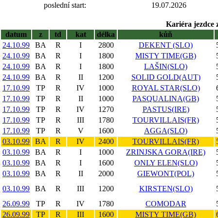
poslední start:
19.07.2026
Kariéra jezdce 
datum
z
td
kat
délka
kůň
24.10.99
BA
R
I
2800
DEKENT (SLO)
24.10.99
BA
R
I
1800
MISTY TIME(GB)
24.10.99
BA
R
I
1800
LAŠIN(SLO)
24.10.99
BA
R
II
1200
SOLID GOLD(AUT)
17.10.99
TP
R
IV
1000
ROYAL STAR(SLO)
17.10.99
TP
R
II
1000
PASQUALINA(GB)
17.10.99
TP
R
IV
1270
PASTUS(IRE)
17.10.99
TP
R
III
1780
TOURVILLAIS(FR)
17.10.99
TP
R
V
1600
AGGA(SLO)
03.10.99
BA
R
IV
2400
TOURVILLAIS(FR)
03.10.99
BA
R
I
1000
ZRINJSKA GORA(IRE)
03.10.99
BA
R
I
1600
ONLY ELEN(SLO)
03.10.99
BA
R
II
2000
GIEWONT(POL)
03.10.99
BA
R
III
1200
KIRSTEN(SLO)
26.09.99
TP
R
IV
1780
COMODAR
26.09.99
TP
R
III
1600
MISTY TIME(GB)