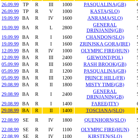
26.09.99
TP
R
III
1000
PASQUALINA(GB)
26.09.99
TP
R
V
1000
KASTA(SLO)
19.09.99
BA
R
IV
1600
ANRAMA(SLO)
GENERAL
19.09.99
BA
R
L
2800
DRINJANIN(GB)
19.09.99
BA
R
I
1600
CHANDON(SLO)
19.09.99
BA
R
I
1600
ZRINJSKA GORA(IRE)
12.09.99
BA
R
IV
1000
OLYMPIC FIRE(HUN)
12.09.99
BA
R
III
2400
GIEWONT(POL)
05.09.99
BA
R
III
1600
RASH BROOK(GB)
05.09.99
BA
R
II
1200
PASQUALINA(GB)
05.09.99
BA
R
III
1200
PRINCE HILL(FR)
29.08.99
BA
R
II
1800
MISTY TIME(GB)
GENERAL
29.08.99
BA
R
I
2400
DRINJANIN(GB)
29.08.99
BA
R
I
1400
FAREE(ITY)
29.08.99
BA
R
II
1400
TOSCIANA(SLO)
22.08.99
SE
R
IV
1800
QUENHORN(SLO)
22.08.99
SE
R
IV
1100
OLYMPIC FIRE(HUN)
22.08.99
SE
R
IV
1100
KIRSTEN(SLO)