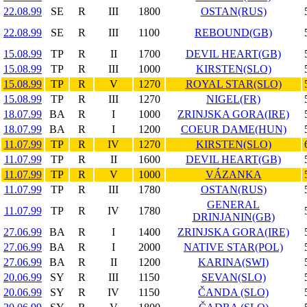
22.08.99
SE
R
III
1800
OSTAN(RUS)
22.08.99
SE
R
III
1100
REBOUND(GB)
15.08.99
TP
R
II
1700
DEVIL HEART(GB)
15.08.99
TP
R
III
1000
KIRSTEN(SLO)
15.08.99
TP
R
V
1270
ROYAL STAR(SLO)
15.08.99
TP
R
III
1270
NIGEL(FR)
18.07.99
BA
R
I
1000
ZRINJSKA GORA(IRE)
18.07.99
BA
R
I
1200
COEUR DAME(HUN)
11.07.99
TP
R
IV
1270
KIRSTEN(SLO)
11.07.99
TP
R
II
1600
DEVIL HEART(GB)
11.07.99
TP
R
V
1000
VÁZANKA
11.07.99
TP
R
III
1780
OSTAN(RUS)
GENERAL
11.07.99
TP
R
IV
1780
DRINJANIN(GB)
27.06.99
BA
R
I
1400
ZRINJSKA GORA(IRE)
27.06.99
BA
R
I
2000
NATIVE STAR(POL)
27.06.99
BA
R
II
1200
KARINA(SWI)
20.06.99
SY
R
III
1150
SEVAN(SLO)
20.06.99
SY
R
IV
1150
ČANDA (SLO)