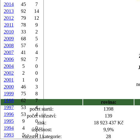
2014
45
7
2013
92
14
2012
79
12
2011
78
9
2010
33
2
2009
68
5
2008
57
6
2007
41
4
2006
92
7
2004
5
0
2002
2
0
2001
1
0
ne
2000
46
3
1999
75
8
1998
62
7
rovina:
1997
53
4
počet startů:
1398
1996
53
4
počet vítězství:
139
1995
9
0
zisk:
18 923 437 Kč
1994
4
0
úspěšnost:
9,9%
1993
5
0
vítězství I.kategorie:
28