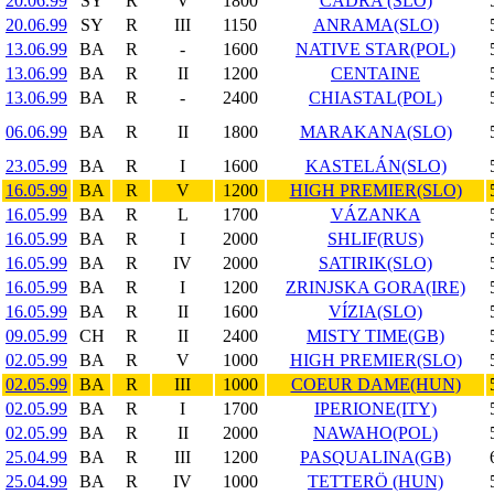
20.06.99
SY
R
V
1800
ČADRA (SLO)
20.06.99
SY
R
III
1150
ANRAMA(SLO)
13.06.99
BA
R
-
1600
NATIVE STAR(POL)
13.06.99
BA
R
II
1200
CENTAINE
13.06.99
BA
R
-
2400
CHIASTAL(POL)
06.06.99
BA
R
II
1800
MARAKANA(SLO)
23.05.99
BA
R
I
1600
KASTELÁN(SLO)
16.05.99
BA
R
V
1200
HIGH PREMIER(SLO)
16.05.99
BA
R
L
1700
VÁZANKA
16.05.99
BA
R
I
2000
SHLIF(RUS)
16.05.99
BA
R
IV
2000
SATIRIK(SLO)
16.05.99
BA
R
I
1200
ZRINJSKA GORA(IRE)
16.05.99
BA
R
II
1600
VÍZIA(SLO)
09.05.99
CH
R
II
2400
MISTY TIME(GB)
02.05.99
BA
R
V
1000
HIGH PREMIER(SLO)
02.05.99
BA
R
III
1000
COEUR DAME(HUN)
02.05.99
BA
R
I
1700
IPERIONE(ITY)
02.05.99
BA
R
II
2000
NAWAHO(POL)
25.04.99
BA
R
III
1200
PASQUALINA(GB)
25.04.99
BA
R
IV
1000
TETTERÖ (HUN)