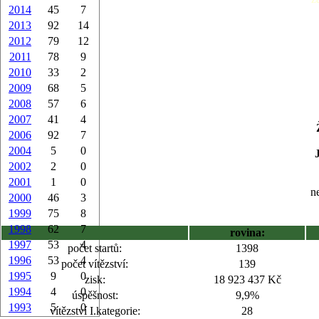
2014
45
7
2013
92
14
2012
79
12
2011
78
9
2010
33
2
2009
68
5
2008
57
6
2007
41
4
2006
92
7
2004
5
0
2002
2
0
2001
1
0
ne
2000
46
3
1999
75
8
1998
62
7
rovina:
1997
53
4
počet startů:
1398
1996
53
4
počet vítězství:
139
1995
9
0
zisk:
18 923 437 Kč
1994
4
0
úspěšnost:
9,9%
1993
5
0
vítězství I.kategorie:
28