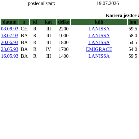
poslední start:
19.07.2026
Kariéra jezdce 
datum
z
td
kat
délka
kůň
hm
08.08.93
CH
R
III
2200
LANISSA
59.5
18.07.93
BA
R
III
1000
LANISSA
58.0
20.06.93
BA
R
III
1800
LANISSA
54.5
23.05.93
BA
R
IV
1700
EMIGRACE
54.0
16.05.93
BA
R
III
1400
LANISSA
59.5