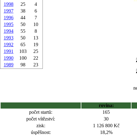
1998
25
4
1997
38
6
1996
44
7
1995
50
10
1994
55
8
1993
50
13
1992
65
19
1991
103
25
1990
100
22
1989
98
23
ne
rovina:
počet startů:
165
počet vítězství:
30
zisk:
1 126 800 Kč
úspěšnost:
18,2%