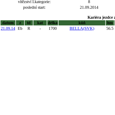
vítězství I.kategorie:
8
poslední start:
21.09.2014
Kariéra jezdce 
datum
z
td
kat
délka
kůň
hm
21.09.14
Eb
R
-
1700
BELLA(SVK)
56.5