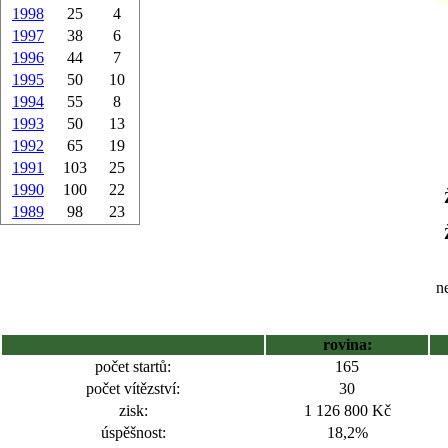
1998
25
4
1997
38
6
1996
44
7
1995
50
10
1994
55
8
1993
50
13
1992
65
19
1991
103
25
1990
100
22
1989
98
23
ne
rovina:
počet startů:
165
počet vítězství:
30
zisk:
1 126 800 Kč
úspěšnost:
18,2%