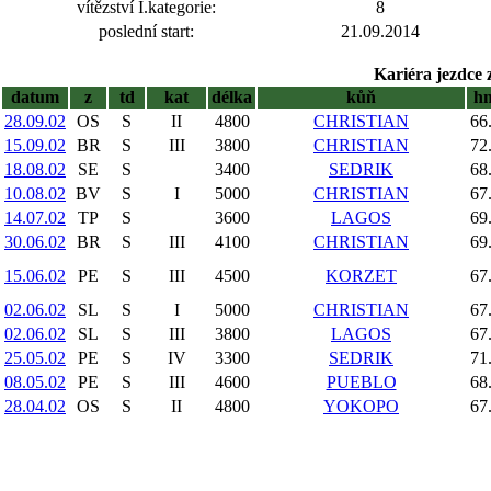
vítězství I.kategorie:
8
poslední start:
21.09.2014
Kariéra jezdce 
datum
z
td
kat
délka
kůň
h
28.09.02
OS
S
II
4800
CHRISTIAN
66
15.09.02
BR
S
III
3800
CHRISTIAN
72
18.08.02
SE
S
3400
SEDRIK
68
10.08.02
BV
S
I
5000
CHRISTIAN
67
14.07.02
TP
S
3600
LAGOS
69
30.06.02
BR
S
III
4100
CHRISTIAN
69
15.06.02
PE
S
III
4500
KORZET
67
02.06.02
SL
S
I
5000
CHRISTIAN
67
02.06.02
SL
S
III
3800
LAGOS
67
25.05.02
PE
S
IV
3300
SEDRIK
71
08.05.02
PE
S
III
4600
PUEBLO
68
28.04.02
OS
S
II
4800
YOKOPO
67