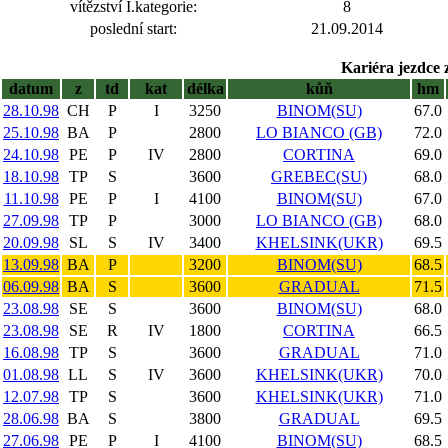
vítězství I.kategorie:
8
poslední start:
21.09.2014
Kariéra jezdce 
datum
z
td
kat
délka
kůň
hm
28.10.98
CH
P
I
3250
BINOM(SU)
67.0
25.10.98
BA
P
2800
LO BIANCO (GB)
72.0
24.10.98
PE
P
IV
2800
CORTINA
69.0
18.10.98
TP
S
3600
GREBEC(SU)
68.0
11.10.98
PE
P
I
4100
BINOM(SU)
67.0
27.09.98
TP
P
3000
LO BIANCO (GB)
68.0
20.09.98
SL
S
IV
3400
KHELSINK(UKR)
69.5
13.09.98
BA
P
3200
BINOM(SU)
68.5
06.09.98
BA
S
3600
GRADUAL
71.5
23.08.98
SE
S
3600
BINOM(SU)
68.0
23.08.98
SE
R
IV
1800
CORTINA
66.5
16.08.98
TP
S
3600
GRADUAL
71.0
01.08.98
LL
S
IV
3600
KHELSINK(UKR)
70.0
12.07.98
TP
S
3600
KHELSINK(UKR)
71.0
28.06.98
BA
S
3800
GRADUAL
69.5
27.06.98
PE
P
I
4100
BINOM(SU)
68.5