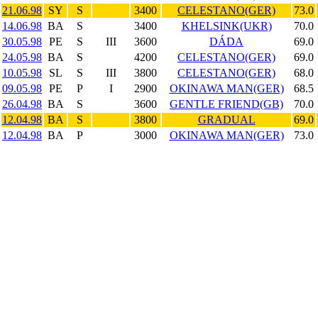
21.06.98
SY
S
3400
CELESTANO(GER)
73.0
14.06.98
BA
S
3400
KHELSINK(UKR)
70.0
30.05.98
PE
S
III
3600
DÁDA
69.0
24.05.98
BA
S
4200
CELESTANO(GER)
69.0
10.05.98
SL
S
III
3800
CELESTANO(GER)
68.0
09.05.98
PE
P
I
2900
OKINAWA MAN(GER)
68.5
26.04.98
BA
S
3600
GENTLE FRIEND(GB)
70.0
12.04.98
BA
S
3800
GRADUAL
69.0
12.04.98
BA
P
3000
OKINAWA MAN(GER)
73.0