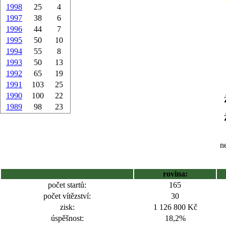
1998
25
4
1997
38
6
1996
44
7
1995
50
10
1994
55
8
1993
50
13
1992
65
19
1991
103
25
1990
100
22
1989
98
23
ne
rovina:
počet startů:
165
počet vítězství:
30
zisk:
1 126 800 Kč
úspěšnost:
18,2%