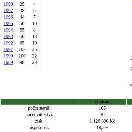
1998
25
4
1997
38
6
1996
44
7
1995
50
10
1994
55
8
1993
50
13
1992
65
19
1991
103
25
1990
100
22
1989
98
23
ne
rovina:
počet startů:
165
počet vítězství:
30
zisk:
1 126 800 Kč
úspěšnost:
18,2%