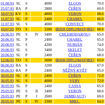
01.08.93
SL
S
4000
ELGOS
70.0
25.07.93
BA
P
2800
ČEŘEN
69.0
18.07.93
KV
S
4800
VERON
68.0
11.07.93
SL
P
2400
CHABEL
66.0
11.07.93
SL
S
4000
CONVECT
70.0
10.07.93
TO
S
3200
IRISH DIPLOMAT(IRE)
68.0
26.06.93
PE
S
IV
3400
CHLEBODAR(SU)
65.0
20.06.93
SL
P
2400
CHABEL
65.0
20.06.93
SL
S
4200
NUBIÁN
74.0
20.06.93
SL
S
3400
SKELET
70.0
20.06.93
SL
P
2400
ČEŘEN
68.0
12.06.93
TO
S
3600
IRISH DIPLOMAT(IRE)
63.0
06.06.93
BA
S
3200
ELGOS
67.0
06.06.93
BA
P
2400
NĚŽNÝ KVĚT
65.0
30.05.93
SL
P
2400
ČEŘEN
71.0
30.05.93
SL
S
4000
VERY
72.0
30.05.93
SL
P
2400
CASSA
65.0
29.05.93
PE
S
II
3400
VERON
68.0
29.05.93
PE
P
I
2600
JAMIE(AUT)
69.0
29.05.93
PE
S
IV
3300
MIKI .
64.0