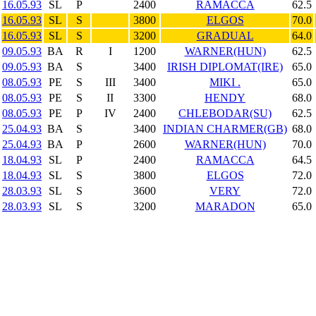
16.05.93
SL
P
2400
RAMACCA
62.5
16.05.93
SL
S
3800
ELGOS
70.0
16.05.93
SL
S
3200
GRADUAL
64.0
09.05.93
BA
R
I
1200
WARNER(HUN)
62.5
09.05.93
BA
S
3400
IRISH DIPLOMAT(IRE)
65.0
08.05.93
PE
S
III
3400
MIKI .
65.0
08.05.93
PE
S
II
3300
HENDY
68.0
08.05.93
PE
P
IV
2400
CHLEBODAR(SU)
62.5
25.04.93
BA
S
3400
INDIAN CHARMER(GB)
68.0
25.04.93
BA
P
2600
WARNER(HUN)
70.0
18.04.93
SL
P
2400
RAMACCA
64.5
18.04.93
SL
S
3800
ELGOS
72.0
28.03.93
SL
S
3600
VERY
72.0
28.03.93
SL
S
3200
MARADON
65.0