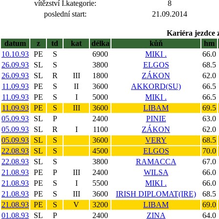
vítězství I.kategorie:
8
poslední start:
21.09.2014
Kariéra jezdce 
datum
z
td
kat
délka
kůň
hm
10.10.93
PE
S
6900
MIKI .
66.0
26.09.93
SL
S
3800
ELGOS
68.5
26.09.93
SL
R
III
1800
ZÁKON
62.0
11.09.93
PE
S
II
3600
AKKORD(SU)
66.5
11.09.93
PE
S
I
5000
MIKI .
66.5
11.09.93
PE
S
III
3600
LIBAM
69.5
05.09.93
SL
P
2400
PINIE
63.0
05.09.93
SL
R
I
1100
ZÁKON
62.0
05.09.93
SL
S
3600
VERY
68.5
22.08.93
SL
S
4500
ELGOS
70.0
22.08.93
SL
S
3800
RAMACCA
67.0
21.08.93
PE
P
III
2400
WILSA
66.0
21.08.93
PE
S
I
5500
MIKI .
66.0
21.08.93
PE
S
III
3600
IRISH DIPLOMAT(IRE)
68.5
21.08.93
PE
S
V
3200
LIBAM
69.0
01.08.93
SL
P
2400
ZINA
64.0