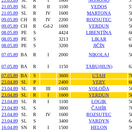
21.05.89
SL
R
I
1800
NONONO
5
21.05.89
SL
R
II
1100
VEDOS
5
21.05.89
SL
R
IV
1600
MARTONA
5
09.05.89
CH
R
IV
2200
ROZSUTEC
5
09.05.89
CH
R
Gd-2
1600
VERDUN
5
08.05.89
PE
S
4424
LIBENTÍNA
6
08.05.89
PE
S
3213
LIKAR
6
08.05.89
PE
S
3200
JIČÍN
6
07.05.89
BA
R
I
2000
NIKOLAJ
5
07.05.89
BA
R
I
1150
TABU(HUN)
6
07.05.89
BA
S
3600
UTAH
7
23.04.89
SL
P
2400
VERY
6
23.04.89
SL
R
III
1600
VOLOĎA
5
23.04.89
SL
R
I
1600
VERDUN
5
23.04.89
SL
R
I
1100
LOGIK
5
23.04.89
SL
S
3800
ČAHÍR
7
23.04.89
SL
R
IV
1600
ROZSUTEC
5
23.04.89
SL
S
3400
VARDYN
6
16.04.89
SN
R
I
1500
HELON
5