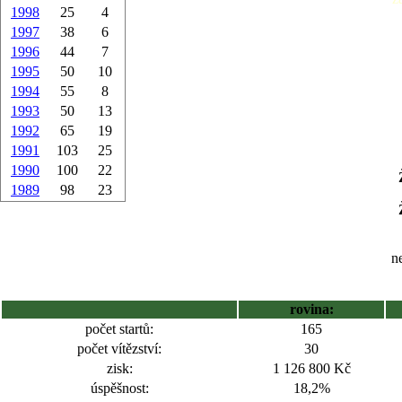
1998
25
4
1997
38
6
1996
44
7
1995
50
10
1994
55
8
1993
50
13
1992
65
19
1991
103
25
1990
100
22
1989
98
23
ne
rovina:
počet startů:
165
počet vítězství:
30
zisk:
1 126 800 Kč
úspěšnost:
18,2%