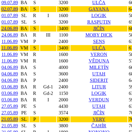
09.07.89
BA
S
3200
ULČA
6
02.07.89
BA
S
3200
GAYANA
6
01.07.89
SL
R
I
1600
LOGIK
5
01.07.89
SL
S
3200
RASPUTIN
6
24.06.89
BA
S
3400
JIČÍN
6
24.06.89
BA
R
III
1100
MOBY DICK
5
11.06.89
VM
P
2400
SENS
6
11.06.89
VM
S
3400
ULČA
6
11.06.89
VM
R
1600
VERON
5
11.06.89
VM
R
1600
VĚDUNA
5
04.06.89
BA
S
4000
MILETÍN
6
04.06.89
BA
S
3600
UTAH
6
04.06.89
BA
P
2400
SIDERIT
6
03.06.89
BA
R
Gd-1
2400
LITUR
5
03.06.89
BA
R
Gd-2
1150
LOGIK
6
03.06.89
BA
R
I
2000
VERDUN
5
27.05.89
PE
S
4430
UTAH
6
27.05.89
PE
S
3574
JIČÍN
7
21.05.89
SL
P
3200
VERY
7
21.05.89
SL
S
3800
ČAHÍR
7