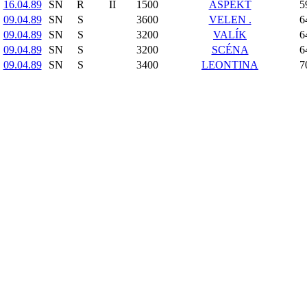
16.04.89
SN
R
II
1500
ASPEKT
5
09.04.89
SN
S
3600
VELEN .
6
09.04.89
SN
S
3200
VALÍK
6
09.04.89
SN
S
3200
SCÉNA
6
09.04.89
SN
S
3400
LEONTINA
7