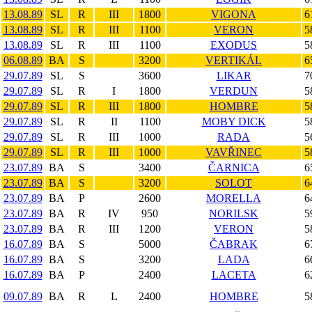
13.08.89
SL
R
III
1800
VIGONA
6
13.08.89
SL
R
III
1100
VERON
5
13.08.89
SL
R
III
1100
EXODUS
5
06.08.89
BA
S
3200
VERTIKÁL
6
29.07.89
SL
S
3600
LIKAR
7
29.07.89
SL
R
I
1800
VERDUN
5
29.07.89
SL
R
III
1800
HOMBRE
5
29.07.89
SL
R
II
1100
MOBY DICK
5
29.07.89
SL
R
III
1000
RADA
5
29.07.89
SL
R
III
1000
VAVŘINEC
5
23.07.89
BA
S
3400
ČARNICA
6
23.07.89
BA
S
3200
SOLOT
6
23.07.89
BA
P
2600
MORELLA
6
23.07.89
BA
R
IV
950
NORILSK
5
23.07.89
BA
R
III
1200
VERON
5
16.07.89
BA
S
5000
ČABRAK
6
16.07.89
BA
S
3200
LADA
6
16.07.89
BA
P
2400
LACETA
6
09.07.89
BA
R
L
2400
HOMBRE
5