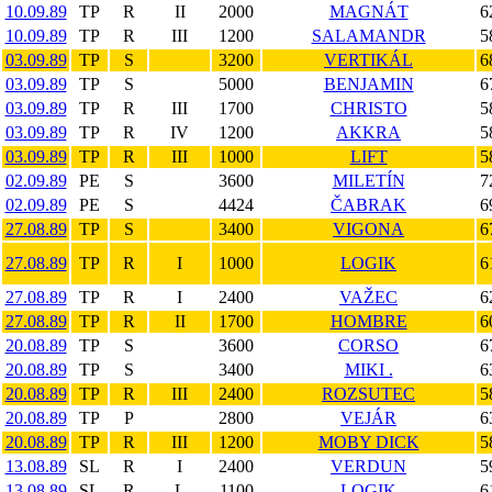
10.09.89
TP
R
II
2000
MAGNÁT
6
10.09.89
TP
R
III
1200
SALAMANDR
5
03.09.89
TP
S
3200
VERTIKÁL
6
03.09.89
TP
S
5000
BENJAMIN
6
03.09.89
TP
R
III
1700
CHRISTO
5
03.09.89
TP
R
IV
1200
AKKRA
5
03.09.89
TP
R
III
1000
LIFT
5
02.09.89
PE
S
3600
MILETÍN
7
02.09.89
PE
S
4424
ČABRAK
6
27.08.89
TP
S
3400
VIGONA
6
27.08.89
TP
R
I
1000
LOGIK
6
27.08.89
TP
R
I
2400
VAŽEC
6
27.08.89
TP
R
II
1700
HOMBRE
6
20.08.89
TP
S
3600
CORSO
6
20.08.89
TP
S
3400
MIKI .
6
20.08.89
TP
R
III
2400
ROZSUTEC
5
20.08.89
TP
P
2800
VEJÁR
6
20.08.89
TP
R
III
1200
MOBY DICK
5
13.08.89
SL
R
I
2400
VERDUN
5
13.08.89
SL
R
L
1100
LOGIK
6