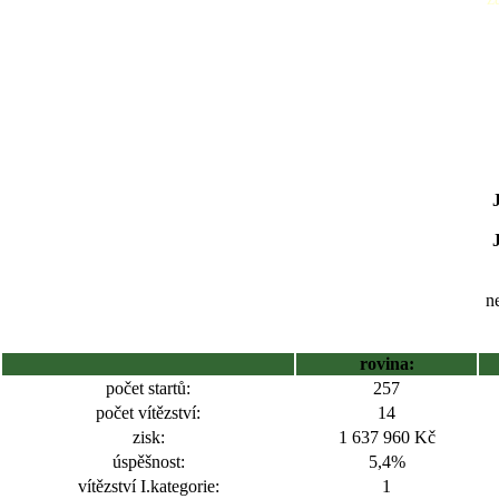
ne
rovina:
počet startů:
257
počet vítězství:
14
zisk:
1 637 960 Kč
úspěšnost:
5,4%
vítězství I.kategorie:
1