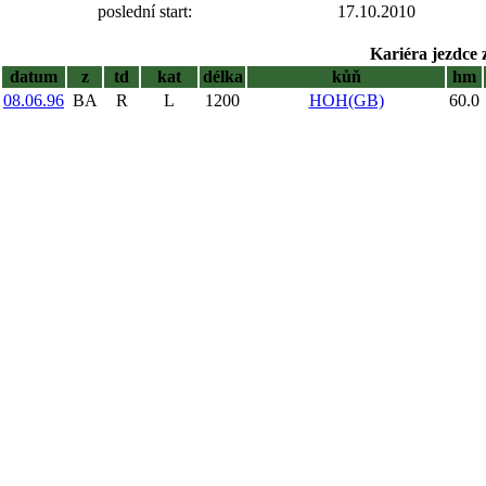
poslední start:
17.10.2010
Kariéra jezdce 
datum
z
td
kat
délka
kůň
hm
08.06.96
BA
R
L
1200
HOH(GB)
60.0