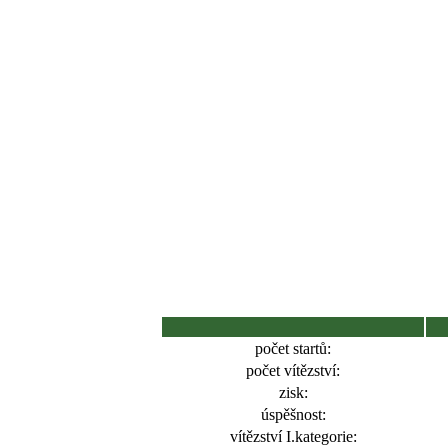
počet startů:
počet vítězství:
zisk:
úspěšnost:
vítězství I.kategorie: