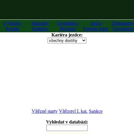
Výsledky
Statistiky
Legislativa
Avíza
Dokument
Results
Statistics
Decision
Foreign starts
Documents
Kariéra jezdce:
Vítězné starty
Vítězství I. kat.
Sankce
Vyhledat v databázi:
zadejte alespoň 2 znaky