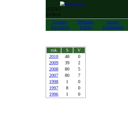
JEZDCI
/jockeys/
Termíny
Přihlášky
Startky
Racedays
Entries
Declaration
rok
S
V
2010
48
0
2009
39
2
2008
80
5
2007
80
7
1998
1
0
1997
8
0
1996
1
0