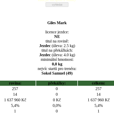
Giles Mark
licence jezdce:
NE
titul na rovině:
Jezdec
(úleva: 2.5 kg)
titul na překážkách:
Jezdec
(úleva: 4.0 kg)
minimální hmotnost:
0,0 kg
nejvíc startů pro trenéra:
Sokol Samuel (49)
rovina:
překážky:
celkem:
257
0
257
14
0
14
1 637 960 Kč
0 Kč
1 637 960 Kč
5,4%
0,0%
5,4%
1
0
1