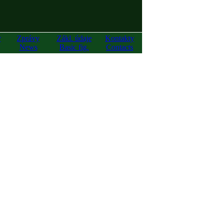
y
Zprávy
Zákl. údaje
Kontakty
News
Basic fig.
Contacts