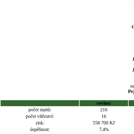
G
ne
Pej
rovina:
počet startů:
216
počet vítězství:
16
zisk:
558 700 Kč
úspěšnost:
7,4%