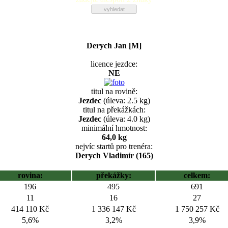
Derych Jan [M]
licence jezdce:
NE
titul na rovině:
Jezdec
(úleva: 2.5 kg)
titul na překážkách:
Jezdec
(úleva: 4.0 kg)
minimální hmotnost:
64,0 kg
nejvíc startů pro trenéra:
Derych Vladimír (165)
rovina:
překážky:
celkem:
196
495
691
11
16
27
414 110 Kč
1 336 147 Kč
1 750 257 Kč
5,6%
3,2%
3,9%