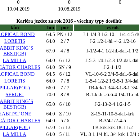
0
0
0
19.04.2019
10.08.2019
Kariéra jezdce za rok 2016 - všechny typy dostihů:
kůň
hm
poř
výrok
ROPICAL BOND
64.5
PN / 12
J-1 1/4-3 1/2-10-1 1/4-4-5-da
LORETIS
64.0
2 / 7
J-2 1/2-1-hl.-4-2 1/2-16
ABBIT KING`S
67.0
4 / 8
J-1/2-4-1 1/2-hl.-dal.-1 1/2
BEST(GB)
LA MILLA
64.0
6 / 12
J-5-3 1/4-1/2-3 1/2-dal.-dal
CÁTOR CHARLES
64.0
SN / 9
J-2-1-1/2
ROPICAL BOND
64.5
6 / 12
VL-10-6-2 3/4-5-dal.-6-dal
LORETIS
64.0
7 / 8
L-5-4 1/2-2 1/2-5-1 3/4-dal
PILLAR(POL)
66.0
7 / 7
TB-krk-1 3/4-8-1-8-1 3/4
SERGEJ
70.0
8 / 8
B-1-kr.hl.-6-6-4 1/4-11-dal
ABBIT KING`S
65.0
6 / 10
J-2-13-2-4 1/2-1-5
BEST(GB)
HABITAT ONE
64.0
Z / 10
Z-15-11-10-5-dal.-krk
CÁTOR CHARLES
64.0
5 / 6
B-3/4-1/2-4-5
PILLAR(POL)
67.0
5 / 13
TB-krk-krk-18-1 1/2
LA MILLA
64.0
5 / 11
VL-8-1 1/4-hl.-3/4-krk-1 3/4-d