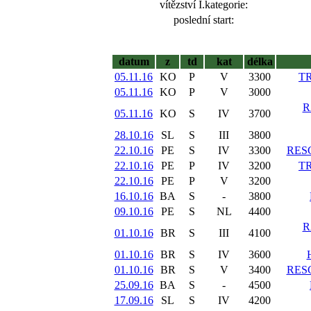
vítězství I.kategorie:
poslední start:
datum
z
td
kat
délka
05.11.16
KO
P
V
3300
T
05.11.16
KO
P
V
3000
R
05.11.16
KO
S
IV
3700
28.10.16
SL
S
III
3800
22.10.16
PE
S
IV
3300
RES
22.10.16
PE
P
IV
3200
T
22.10.16
PE
P
V
3200
16.10.16
BA
S
-
3800
09.10.16
PE
S
NL
4400
R
01.10.16
BR
S
III
4100
01.10.16
BR
S
IV
3600
01.10.16
BR
S
V
3400
RES
25.09.16
BA
S
-
4500
17.09.16
SL
S
IV
4200