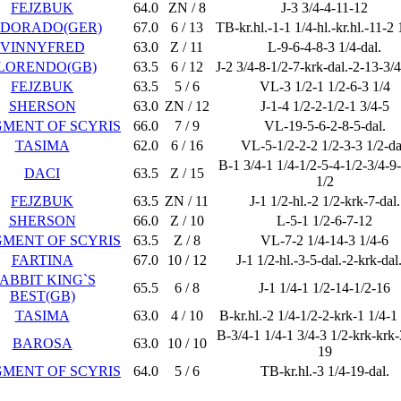
FEJZBUK
64.0
ZN / 8
J-3 3/4-4-11-12
LDORADO(GER)
67.0
6 / 13
TB-kr.hl.-1-1 1/4-hl.-kr.hl.-11-2 
VINNYFRED
63.0
Z / 11
L-9-6-4-8-3 1/4-dal.
LORENDO(GB)
63.5
6 / 12
J-2 3/4-8-1/2-7-krk-dal.-2-13-3/4
FEJZBUK
63.5
5 / 6
VL-3 1/2-1 1/2-6-3 1/4
SHERSON
63.0
ZN / 12
J-1-4 1/2-2-1/2-1 3/4-5
MENT OF SCYRIS
66.0
7 / 9
VL-19-5-6-2-8-5-dal.
TASIMA
62.0
6 / 16
VL-5-1/2-2-2 1/2-3-3 1/2-da
B-1 3/4-1 1/4-1/2-5-4-1/2-3/4-9
DACI
63.5
Z / 15
1/2
FEJZBUK
63.5
ZN / 11
J-1 1/2-hl.-2 1/2-krk-7-dal.
SHERSON
66.0
Z / 10
L-5-1 1/2-6-7-12
MENT OF SCYRIS
63.5
Z / 8
VL-7-2 1/4-14-3 1/4-6
FARTINA
67.0
10 / 12
J-1 1/2-hl.-3-5-dal.-2-krk-dal
ABBIT KING`S
65.5
6 / 8
J-1 1/4-1 1/2-14-1/2-16
BEST(GB)
TASIMA
63.0
4 / 10
B-kr.hl.-2 1/4-1/2-2-krk-1 1/4-1
B-3/4-1 1/4-1 3/4-3 1/2-krk-krk-
BAROSA
63.0
10 / 10
19
MENT OF SCYRIS
64.0
5 / 6
TB-kr.hl.-3 1/4-19-dal.