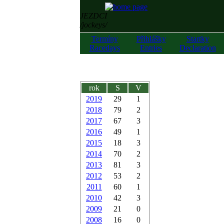
JEZDCI
/jockeys/
Termíny
Přihlášky
Startky
Racedays
Entries
Declaration
rok
S
V
2019
29
1
2018
79
2
2017
67
3
2016
49
1
2015
18
3
2014
70
2
2013
81
3
2012
53
2
2011
60
1
2010
42
3
2009
21
0
2008
16
0