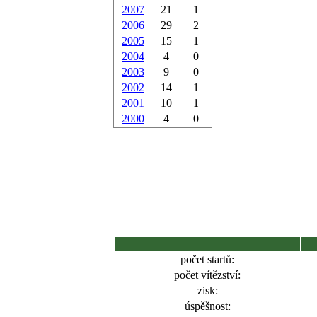
2007
21
1
2006
29
2
2005
15
1
2004
4
0
2003
9
0
2002
14
1
2001
10
1
2000
4
0
počet startů:
počet vítězství:
zisk:
úspěšnost: