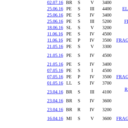
02.07.16
BR
S
V
3400
25.06.16
PE
S
III
4400
E
25.06.16
PE
S
IV
3400
25.06.16
PE
S
III
5200
F
18.06.16
SL
S
V
3200
11.06.16
PE
S
IV
4500
11.06.16
PE
P
IV
3500
FRAG
21.05.16
PE
S
V
3300
21.05.16
PE
S
IV
4500
21.05.16
PE
S
IV
3400
07.05.16
PE
S
I
4500
07.05.16
PE
P
IV
3500
FRAG
01.05.16
LL
S
IV
3700
R
23.04.16
BR
S
III
4100
23.04.16
BR
S
IV
3600
23.04.16
BR
R
IV
3200
16.04.16
MI
S
V
3600
FRAG