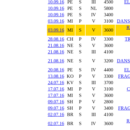
10.09.16
PE
S
III
4500
E
10.09.16
PE
S
NL
5800
10.09.16
PE
S
IV
3400
03.09.16
MI
P
V
3100
DANS
R
03.09.16
MI
S
V
3600
28.08.16
CH
P
IV
3300
T
21.08.16
NE
S
V
3600
21.08.16
NE
S
III
4100
21.08.16
NE
S
V
3200
DANS
20.08.16
PE
S
IV
4400
E
13.08.16
KO
P
V
3300
FRAG
24.07.16
KV
S
III
3700
17.07.16
MI
P
V
3100
C
17.07.16
MI
S
V
3600
09.07.16
SH
P
V
2800
09.07.16
SH
P
V
3400
FRAG
02.07.16
BR
S
III
4100
R
02.07.16
BR
S
IV
3600