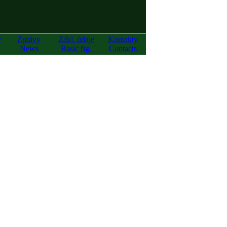
y
Zprávy
Zákl. údaje
Kontakty
News
Basic fig.
Contacts