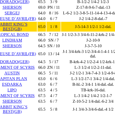
LDORADO(GER)
65.5
3 / 9
B-1/2-2 1/4-2 1/2-3
SHERSON
69.0
PN / 11
Z-17-8-9-6-7-dal.-13
SERGEJ
64.0
8 / 16
L-6-2 1/2-3-8-5-11-14-4-13-4-da
EUSE D`AVRIL(FR)
64.0
6 / 7
J-2 1/4-2-8-dal.-7
ABBIT KING`S
65.0
1 / 8
J-5-14-3 1/2-1 1/2-dal.
BEST(GB)
ROPICAL BOND
66.5
7 / 12
J-1 1/2-3-3 3/4-6-11-2-krk-2 1/4-
LINDHAM
66.0
SN / 7
J-2-10-9
SHERSON
64.5
SN / 10
J-3-7-5-10
J-1 3/4-krk-3 1/2-3/4-4-1-4-1 1/
EUSE D`AVRIL(FR)
65.0
13 / 14
dal.
LDORADO(GER)
64.5
5 / 17
B-krk-4-2 1/2-2-4 1/2-krk-1
MENT OF SCYRIS
66.0
ZN / 11
L-3 1/2-4 1/2-2-11-dal.
AUSTIN
66.5
5 / 11
J-2 1/2-1 3/4-7-4-3 1/2-4-9-
APITAN PLAN
63.0
6 / 6
L-3 1/2-17-1 3/4-2 1/4-dal.
ESDARKA
63.0
6 / 7
B-hl.-2 3/4-1 1/4-dal.-dal.
LIPO
63.5
4 / 5
TB-krk-16-dal.
MENT OF SCYRIS
67.5
4 / 7
L-3 1/4-2 1/4-2 1/2-1-7
SHERSON
63.5
6 / 7
Z-10-5-2 1/4-dal.-6-2 3/4
ABBIT KING`S
65.5
5 / 8
J-1 3/4-3-3/4-6-dal.-4 1/2
BEST(GB)