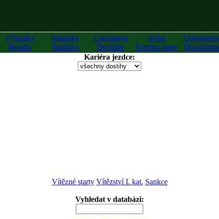
Výsledky
Statistiky
Legislativa
Avíza
Dokument
Results
Statistics
Decision
Foreign starts
Documents
Kariéra jezdce:
Vítězné starty
Vítězství I. kat.
Sankce
Vyhledat v databázi:
zadejte alespoň 2 znaky