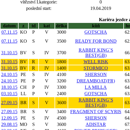
vítězství I.kategorie:
0
poslední start:
19.04.2019
Kariéra jezdce 
datum
z
td
kat
délka
kůň
h
07.11.15
KO
P
V
3000
GOTSCHA
62
07.11.15
KO
S
V
3500
READY FOR BOND
62
RABBIT KING`S
31.10.15
BV
S
IV
3700
66
BEST(GB)
31.10.15
BV
R
V
1800
WELL RISK
63
31.10.15
BV
R
IV
1400
STORMICO
63
24.10.15
PE
S
IV
4100
SHERSON
64
24.10.15
PE
P
V
3200
DREAMBOAT(FR)
63
18.10.15
CH
P
IV
3300
LA MILLA
64
03.10.15
LL
P
V
2400
GOTSCHA
63
RABBIT KING`S
27.09.15
BR
S
V
3600
63
BEST(GB)
27.09.15
BR
S
V
3400
FRAGMENT OF SCYRIS
64
12.09.15
PE
S
IV
4500
SHERSON
64
29.08.15
MO
S
V
3600
ADISTAR
67