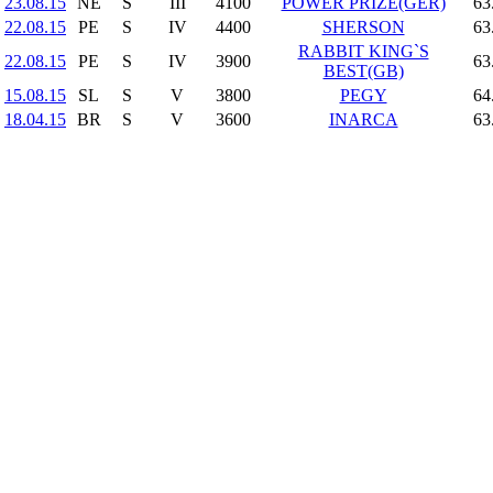
23.08.15
NE
S
III
4100
POWER PRIZE(GER)
63
22.08.15
PE
S
IV
4400
SHERSON
63
RABBIT KING`S
22.08.15
PE
S
IV
3900
63
BEST(GB)
15.08.15
SL
S
V
3800
PEGY
64
18.04.15
BR
S
V
3600
INARCA
63