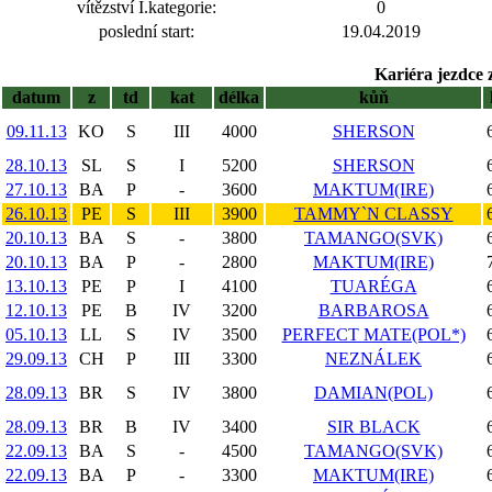
vítězství I.kategorie:
0
poslední start:
19.04.2019
Kariéra jezdce 
datum
z
td
kat
délka
kůň
09.11.13
KO
S
III
4000
SHERSON
28.10.13
SL
S
I
5200
SHERSON
27.10.13
BA
P
-
3600
MAKTUM(IRE)
26.10.13
PE
S
III
3900
TAMMY`N CLASSY
20.10.13
BA
S
-
3800
TAMANGO(SVK)
20.10.13
BA
P
-
2800
MAKTUM(IRE)
13.10.13
PE
P
I
4100
TUARÉGA
12.10.13
PE
B
IV
3200
BARBAROSA
05.10.13
LL
S
IV
3500
PERFECT MATE(POL*)
29.09.13
CH
P
III
3300
NEZNÁLEK
28.09.13
BR
S
IV
3800
DAMIAN(POL)
28.09.13
BR
B
IV
3400
SIR BLACK
22.09.13
BA
S
-
4500
TAMANGO(SVK)
22.09.13
BA
P
-
3300
MAKTUM(IRE)