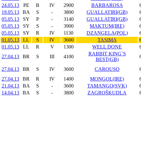
24.05.13
PE
B
IV
2900
BARBAROSA
19.05.13
BA
S
-
3800
GUALLATIRI(GB)
05.05.13
SY
P
-
3140
GUALLATIRI(GB)
05.05.13
SY
S
-
3900
MAKTUM(IRE)
05.05.13
SY
R
IV
1130
DZANGELA(POL)
01.05.13
LL
S
IV
3600
TASIMA
01.05.13
LL
R
V
1300
WELL DONE
RABBIT KING`S
27.04.13
BR
S
III
4100
BEST(GB)
27.04.13
BR
S
IV
3600
CAROUSO
27.04.13
BR
R
IV
1400
MONGOL(IRE)
21.04.13
BA
S
-
3600
TAMANGO(SVK)
14.04.13
BA
S
-
3800
ZAGROŠKUDLA