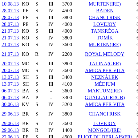
10.08.13
KO
S
III
3700
MURTEN(IRE)
28.07.13
PE
S
IV
4500
BÁDEN
28.07.13
PE
S
III
3800
CHANCI RISK
28.07.13
PE
S
IV
4000
LOVEJOY
21.07.13
KO
S
III
4000
TANKRÉGA
21.07.13
KO
S
IV
3800
TOMÍK
21.07.13
KO
S
IV
3600
MURTEN(IRE)
21.07.13
KO
R
IV
2200
ROYAL MELODY
20.07.13
MO
S
III
3800
TALINA(GER)
20.07.13
MO
S
IV
3600
AMICA PER VITA
13.07.13
SH
S
III
3400
NEZNÁLEK
13.07.13
SH
S
III
4100
MÉDIUM
06.07.13
BA
S
-
3600
MAKTUM(IRE)
06.07.13
BA
P
-
3300
GUALLATIRI(GB)
30.06.13
KV
S
IV
3200
AMICA PER VITA
29.06.13
BR
S
IV
3800
CHANCI RISK
29.06.13
BR
S
IV
3600
LOVEJOY
29.06.13
BR
R
IV
1400
MONGOL(IRE)
22.06.13
PE
S
III
4500
ELIOT DU BERLAIS(FR)