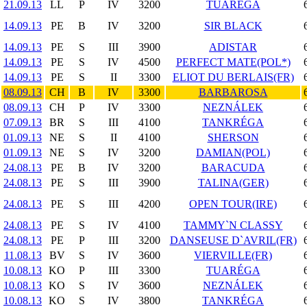
21.09.13
LL
P
IV
3200
TUARÉGA
14.09.13
PE
B
IV
3200
SIR BLACK
14.09.13
PE
S
III
3900
ADISTAR
14.09.13
PE
S
IV
4500
PERFECT MATE(POL*)
14.09.13
PE
S
II
3300
ELIOT DU BERLAIS(FR)
08.09.13
CH
B
IV
3300
BARBAROSA
08.09.13
CH
P
IV
3300
NEZNÁLEK
07.09.13
BR
S
III
4100
TANKRÉGA
01.09.13
NE
S
II
4100
SHERSON
01.09.13
NE
S
IV
3200
DAMIAN(POL)
24.08.13
PE
B
IV
3200
BARACUDA
24.08.13
PE
S
III
3900
TALINA(GER)
24.08.13
PE
S
III
4200
OPEN TOUR(IRE)
24.08.13
PE
S
IV
4100
TAMMY`N CLASSY
24.08.13
PE
P
III
3200
DANSEUSE D`AVRIL(FR)
11.08.13
BV
S
IV
3600
VIERVILLE(FR)
10.08.13
KO
P
III
3300
TUARÉGA
10.08.13
KO
S
IV
3600
NEZNÁLEK
10.08.13
KO
S
IV
3800
TANKRÉGA