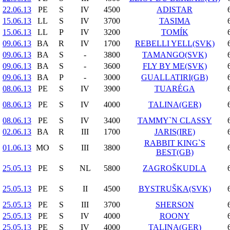
22.06.13
PE
S
IV
4500
ADISTAR
15.06.13
LL
S
IV
3700
TASIMA
15.06.13
LL
P
IV
3200
TOMÍK
09.06.13
BA
R
IV
1700
REBELLI YELL(SVK)
09.06.13
BA
S
-
3800
TAMANGO(SVK)
09.06.13
BA
S
-
3600
FLY BY ME(SVK)
09.06.13
BA
P
-
3000
GUALLATIRI(GB)
08.06.13
PE
S
IV
3900
TUARÉGA
08.06.13
PE
S
IV
4000
TALINA(GER)
08.06.13
PE
S
IV
3400
TAMMY`N CLASSY
02.06.13
BA
R
III
1700
JARIS(IRE)
RABBIT KING`S
01.06.13
MO
S
III
3800
BEST(GB)
25.05.13
PE
S
NL
5800
ZAGROŠKUDLA
25.05.13
PE
S
II
4500
BYSTRUŠKA(SVK)
25.05.13
PE
S
III
3700
SHERSON
25.05.13
PE
S
IV
4000
ROONY
25.05.13
PE
S
IV
4000
TALINA(GER)