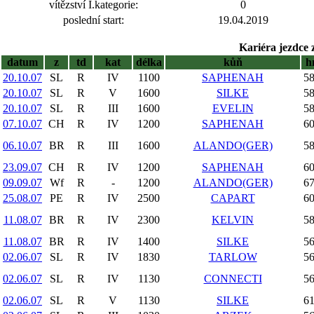
vítězství I.kategorie:
0
poslední start:
19.04.2019
Kariéra jezdce 
datum
z
td
kat
délka
kůň
h
20.10.07
SL
R
IV
1100
SAPHENAH
58
20.10.07
SL
R
V
1600
SILKE
58
20.10.07
SL
R
III
1600
EVELIN
58
07.10.07
CH
R
IV
1200
SAPHENAH
60
06.10.07
BR
R
III
1600
ALANDO(GER)
58
23.09.07
CH
R
IV
1200
SAPHENAH
60
09.09.07
Wf
R
-
1200
ALANDO(GER)
67
25.08.07
PE
R
IV
2500
CAPART
60
11.08.07
BR
R
IV
2300
KELVIN
58
11.08.07
BR
R
IV
1400
SILKE
56
02.06.07
SL
R
IV
1830
TARLOW
56
02.06.07
SL
R
IV
1130
CONNECTI
56
02.06.07
SL
R
V
1130
SILKE
61