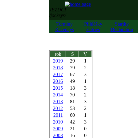
JEZDCI
/jockeys/
Termíny
Přihlášky
Startky
Racedays
Entries
Declaration
rok
S
V
2019
29
1
2018
79
2
2017
67
3
2016
49
1
2015
18
3
2014
70
2
2013
81
3
2012
53
2
2011
60
1
2010
42
3
2009
21
0
2008
16
0