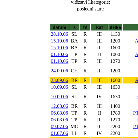
vítězství I.kategorie:
poslední start:
datum
z
td
kat
délka
28.10.06
SL
R
III
1130
15.10.06
BA
R
III
1200
A
15.10.06
BA
R
III
1600
01.10.06
TP
R
II
1000
A
01.10.06
TP
R
III
1270
24.09.06
CH
R
III
1200
23.09.06
BR
R
III
1600
A
10.09.06
SL
R
III
1630
10.09.06
SL
R
IV
1630
12.08.06
BR
R
III
1400
06.08.06
TP
R
II
1780
P
06.08.06
TP
R
III
1270
09.07.06
MO
R
III
2200
P
01.07.06
LL
R
IV
2200