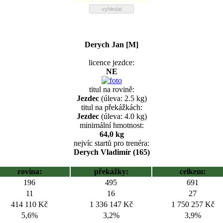
Derych Jan [M]
licence jezdce:
NE
titul na rovině:
Jezdec
(úleva: 2.5 kg)
titul na překážkách:
Jezdec
(úleva: 4.0 kg)
minimální hmotnost:
64,0 kg
nejvíc startů pro trenéra:
Derych Vladimír (165)
rovina:
překážky:
celkem:
196
495
691
11
16
27
414 110 Kč
1 336 147 Kč
1 750 257 Kč
5,6%
3,2%
3,9%