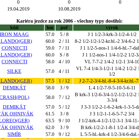
0
0
0
19.04.2019
10.08.2019
Kariéra jezdce za rok 2006 - všechny typy dostihů:
kůň
hm
poř
výrok
IRON MAAG
57.0
5 / 8
J 1 1/2-3-krk-3-1/2-4-1/2
LANDO(GER)
60.0
2 / 11
8-2 1/2-1/2-1/2-kr.hl.-2 3/4-6-2 
CONNECTI
59.0
7 / 11
J 1 1/2-5-nos-1 1/4-6-hl.-7-dal
LANDO(GER)
60.0
S / 8
J 1 1/2-nos-1 1/4-1/2-2 1/2-3
CONNECTI
58.0
4 / 10
VL 7-7-2 1/4-2 1/2-1 3/4-1
VL 7-4 1/4-3-1/2-1 1/4-2 1/2-2 
SILKE
57.0
4 / 11
1/2
LANDO(GER)
57.5
1 / 12
J 2-7-2-3/4-hl.-8-4-3/4-kr.hl.-
DEMIKÁT
58.0
3 / 9
L 4 1/2-7-9-5-10-5-6-11
B krk-3 1/2-6-3/4-1/2-1/2-1/2-2 
CRASH(POL)
58.0
7 / 12
3-3/4
DEMIKÁT
57.0
5 / 12
J 3-3 1/2-2-1-6-2-krk-1-3-5-d
TÁK OHNIVÁK
61.5
3 / 8
J 3 1/2-1-1-6-5-7-2 3/4
LOREO(GER)
63.5
9 / 10
J 1/2-krk-4-1/2-1/2-3-1 3/4-11
TÁK OHNIVÁK
62.0
3 / 9
B krk-1/2-2-1-8-1 1/2-4 3/4-d
SIMÍR
57.0
9 / 12
L 5-5-hl.-krk-4 1/2-3/4-6-dal.