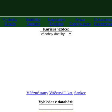
Výsledky
Statistiky
Legislativa
Avíza
Dokument
Results
Statistics
Decision
Foreign starts
Documents
Kariéra jezdce:
Vítězné starty
Vítězství I. kat.
Sankce
Vyhledat v databázi:
zadejte alespoň 2 znaky