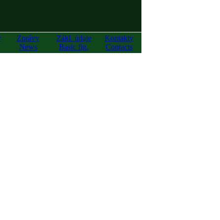
y
Zprávy
Zákl. údaje
Kontakty
News
Basic fig.
Contacts