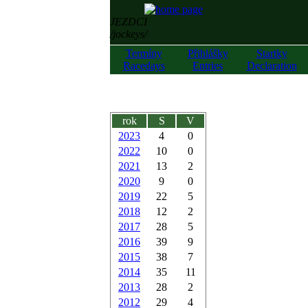
JEZDCI
/jockeys/
Termíny
Přihlášky
Startky
Racedays
Entries
Declaration
rok
S
V
2023
4
0
2022
10
0
2021
13
2
2020
9
0
2019
22
5
2018
12
2
2017
28
5
2016
39
9
2015
38
7
2014
35
11
2013
28
2
2012
29
4