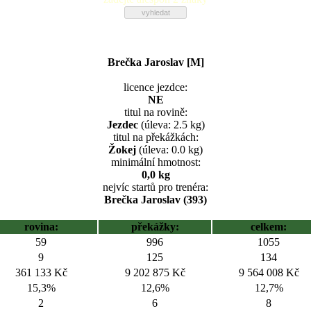
Brečka Jaroslav [M]
licence jezdce:
NE
titul na rovině:
Jezdec
(úleva: 2.5 kg)
titul na překážkách:
Žokej
(úleva: 0.0 kg)
minimální hmotnost:
0,0 kg
nejvíc startů pro trenéra:
Brečka Jaroslav (393)
rovina:
překážky:
celkem:
59
996
1055
9
125
134
361 133 Kč
9 202 875 Kč
9 564 008 Kč
15,3%
12,6%
12,7%
2
6
8