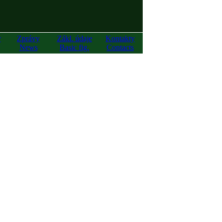
y
Zprávy
Zákl. údaje
Kontakty
News
Basic fig.
Contacts