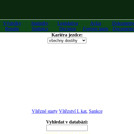
Výsledky
Statistiky
Legislativa
Avíza
Dokument
Results
Statistics
Decision
Foreign starts
Documents
Kariéra jezdce:
Vítězné starty
Vítězství I. kat.
Sankce
Vyhledat v databázi:
zadejte alespoň 2 znaky