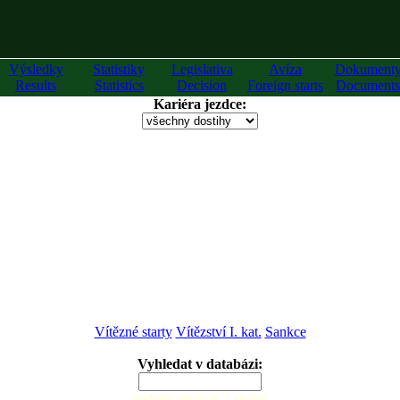
Výsledky
Statistiky
Legislativa
Avíza
Dokument
Results
Statistics
Decision
Foreign starts
Documents
Kariéra jezdce:
Vítězné starty
Vítězství I. kat.
Sankce
Vyhledat v databázi:
zadejte alespoň 2 znaky