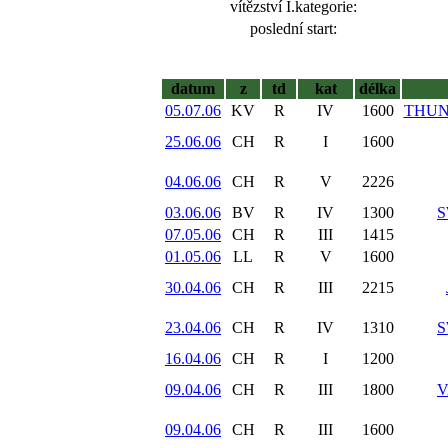
vítězství I.kategorie:
poslední start:
datum
z
td
kat
délka
05.07.06
KV
R
IV
1600
THUN
25.06.06
CH
R
I
1600
04.06.06
CH
R
V
2226
03.06.06
BV
R
IV
1300
S
07.05.06
CH
R
III
1415
01.05.06
LL
R
V
1600
30.04.06
CH
R
III
2215
23.04.06
CH
R
IV
1310
S
16.04.06
CH
R
I
1200
09.04.06
CH
R
III
1800
V
09.04.06
CH
R
III
1600