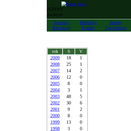
JEZDCI
/jockeys/
Termíny
Přihlášky
Startky
Racedays
Entries
Declaration
rok
S
V
2009
18
1
2008
25
1
2007
14
2
2006
12
0
2005
8
0
2004
3
1
2003
48
5
2002
30
6
2001
9
2
2000
8
0
1999
13
0
1998
3
0