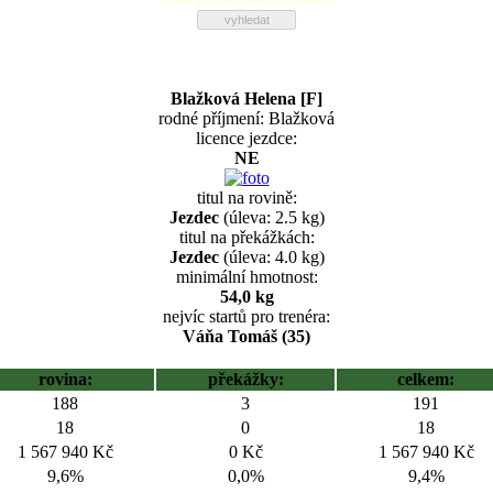
Blažková Helena [F]
rodné příjmení: Blažková
licence jezdce:
NE
titul na rovině:
Jezdec
(úleva: 2.5 kg)
titul na překážkách:
Jezdec
(úleva: 4.0 kg)
minimální hmotnost:
54,0 kg
nejvíc startů pro trenéra:
Váňa Tomáš (35)
rovina:
překážky:
celkem:
188
3
191
18
0
18
1 567 940 Kč
0 Kč
1 567 940 Kč
9,6%
0,0%
9,4%