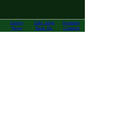
y
Zprávy
Zákl. údaje
Kontakty
News
Basic fig.
Contacts