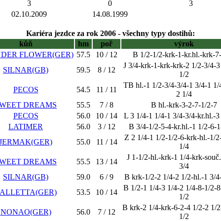
3
0
3
02.10.2009
14.08.1999
Kariéra jezdce za rok 2006 - všechny typy dostihů:
kůň
hm
poř
výrok
DER FLOWER(GER)
57.5
10 / 12
B 1/2-1/2-krk-1-kr.hl.-krk-7
J 3/4-krk-1-krk-krk-2 1/2-3/4-3
SILNAR(GB)
59.5
8 / 12
1/2
TB hl.-1 1/2-3/4-3/4-1 3/4-1 1/
PECOS
54.5
11 / 11
2 1/4
WEET DREAMS
55.5
7 / 8
B hl.-krk-3-2-7-1/2-7
PECOS
56.0
10 / 14
L 3 1/4-1 1/4-1 3/4-3/4-kr.hl.-3
LATIMER
56.0
3 / 12
B 3/4-1/2-5-4-kr.hl.-1 1/2-6-1
Z 2 1/4-1 1/2-1/2-6-krk-hl.-1/2
JERMAK(GER)
55.0
11 / 14
1/4
J 1-1/2-hl.-krk-1 1/4-krk-souč.
WEET DREAMS
55.5
13 / 14
3/4
SILNAR(GB)
59.0
6 / 9
B krk-1/2-2 1/4-2 1/2-hl.-1 3/4
B 1/2-1 1/4-3 1/4-2 1/4-8-1/2-8
ALLETTA(GER)
53.5
10 / 14
1/2
B krk-2 1/4-krk-6-2-4 1/2-2 1/2
NONAO(GER)
56.0
7 / 12
1/2