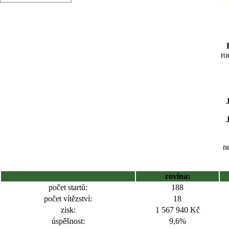
ro
ne
rovina:
počet startů:
188
počet vítězství:
18
zisk:
1 567 940 Kč
úspěšnost:
9,6%