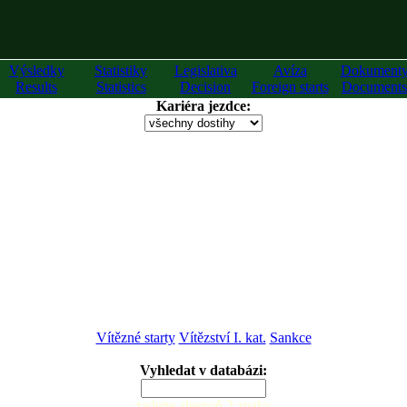
Výsledky
Statistiky
Legislativa
Avíza
Dokument
Results
Statistics
Decision
Foreign starts
Documents
Kariéra jezdce:
Vítězné starty
Vítězství I. kat.
Sankce
Vyhledat v databázi:
zadejte alespoň 2 znaky