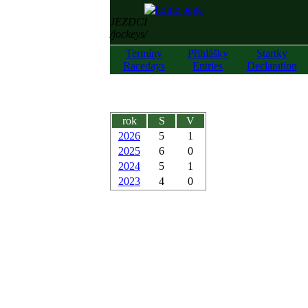
JEZDCI
/jockeys/
Termíny
Přihlášky
Startky
Racedays
Entries
Declaration
rok
S
V
2026
5
1
2025
6
0
2024
5
1
2023
4
0