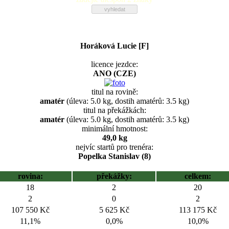
Horáková Lucie [F]
licence jezdce:
ANO (CZE)
titul na rovině:
amatér
(úleva: 5.0 kg, dostih amatérů: 3.5 kg)
titul na překážkách:
amatér
(úleva: 5.0 kg, dostih amatérů: 3.5 kg)
minimální hmotnost:
49,0 kg
nejvíc startů pro trenéra:
Popelka Stanislav (8)
rovina:
překážky:
celkem:
18
2
20
2
0
2
107 550 Kč
5 625 Kč
113 175 Kč
11,1%
0,0%
10,0%