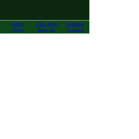
y
Zprávy
Zákl. údaje
Kontakty
News
Basic fig.
Contacts