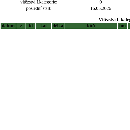
vítězství I.kategorie:
0
poslední start:
16.05.2026
Vítězství I. kat
datum
z
td
kat
délka
kůň
hm