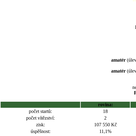
amatér
(úlev
amatér
(úlev
ne
P
rovina:
počet startů:
18
počet vítězství:
2
zisk:
107 550 Kč
úspěšnost:
11,1%