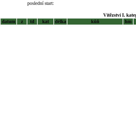
poslední start:
Vítězství I. kat
datum
z
td
kat
délka
kůň
hm