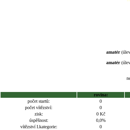
amatér
(úlev
amatér
(úlev
ne
rovina:
počet startů:
0
počet vítězství:
0
zisk:
0 Kč
úspěšnost:
0,0%
vítězství I.kategorie:
0