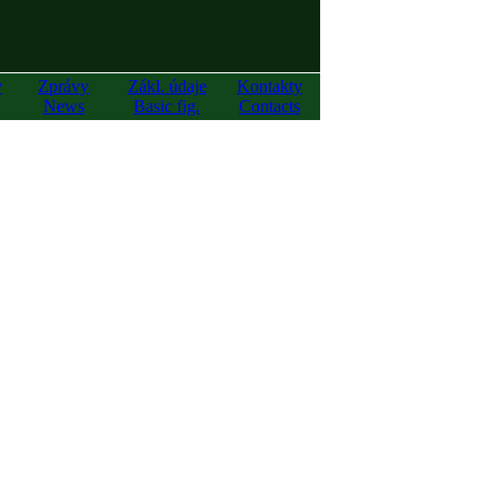
y
Zprávy
Zákl. údaje
Kontakty
News
Basic fig.
Contacts