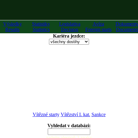
Výsledky
Statistiky
Legislativa
Avíza
Dokument
Results
Statistics
Decision
Foreign starts
Documents
Kariéra jezdce:
Vítězné starty
Vítězství I. kat.
Sankce
Vyhledat v databázi:
zadejte alespoň 2 znaky