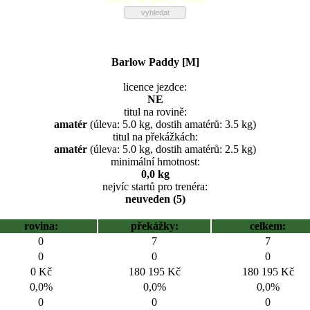
Barlow Paddy [M]
licence jezdce:
NE
titul na rovině:
amatér
(úleva: 5.0 kg, dostih amatérů: 3.5 kg)
titul na překážkách:
amatér
(úleva: 5.0 kg, dostih amatérů: 2.5 kg)
minimální hmotnost:
0,0 kg
nejvíc startů pro trenéra:
neuveden (5)
rovina:
překážky:
celkem:
0
7
7
0
0
0
0 Kč
180 195 Kč
180 195 Kč
0,0%
0,0%
0,0%
0
0
0