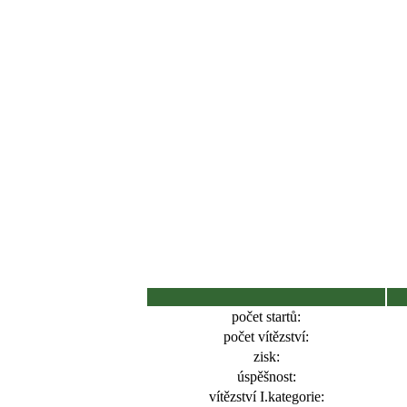
počet startů:
počet vítězství:
zisk:
úspěšnost:
vítězství I.kategorie: