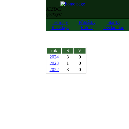
JEZDCI
/jockeys/
Termíny
Přihlášky
Startky
Racedays
Entries
Declaration
rok
S
V
2024
3
0
2023
1
0
2022
3
0