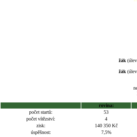
žák
(úlev
žák
(úlev
ne
rovina:
počet startů:
53
počet vítězství:
4
zisk:
140 350 Kč
úspěšnost:
7,5%