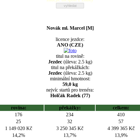
Novák ml. Marcel [M]
licence jezdce:
ANO (CZE)
titul na rovině:
Jezdec
(úleva: 2.5 kg)
titul na překážkách:
Jezdec
(úleva: 2.5 kg)
minimální hmotnost:
59,0 kg
nejvíc startů pro trenéra:
Holčák Radek (77)
rovina:
překážky:
celkem:
176
234
410
25
32
57
1 149 020 Kč
3 250 345 Kč
4 399 365 Kč
14,2%
13,7%
13,9%