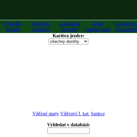
Výsledky
Statistiky
Legislativa
Avíza
Dokument
Results
Statistics
Decision
Foreign starts
Documents
Kariéra jezdce:
Vítězné starty
Vítězství I. kat.
Sankce
Vyhledat v databázi:
zadejte alespoň 2 znaky