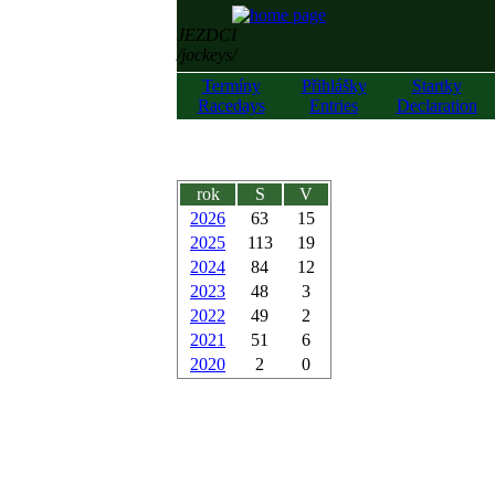
JEZDCI
/jockeys/
Termíny
Přihlášky
Startky
Racedays
Entries
Declaration
rok
S
V
2026
63
15
2025
113
19
2024
84
12
2023
48
3
2022
49
2
2021
51
6
2020
2
0