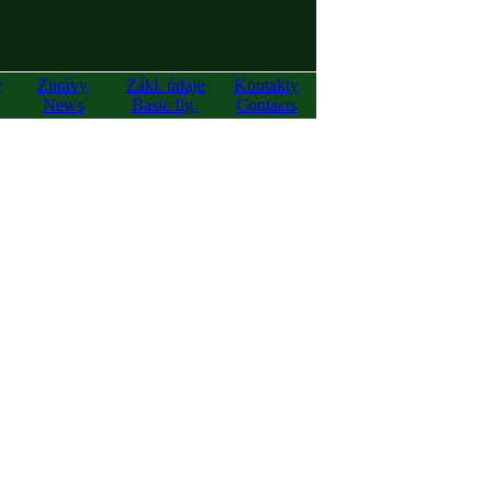
y
Zprávy
Zákl. údaje
Kontakty
News
Basic fig.
Contacts