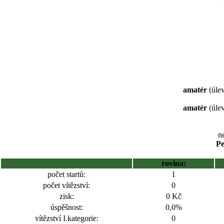
amatér
(úlev
amatér
(úlev
ne
Pe
rovina:
počet startů:
1
počet vítězství:
0
zisk:
0 Kč
úspěšnost:
0,0%
vítězství I.kategorie:
0