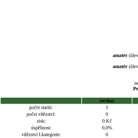
amatér
(úlev
amatér
(úlev
ne
Pe
rovina:
počet startů:
1
počet vítězství:
0
zisk:
0 Kč
úspěšnost:
0,0%
vítězství I.kategorie:
0