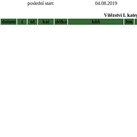
poslední start:
04.08.2019
Vítězství I. kat
datum
z
td
kat
délka
kůň
hm