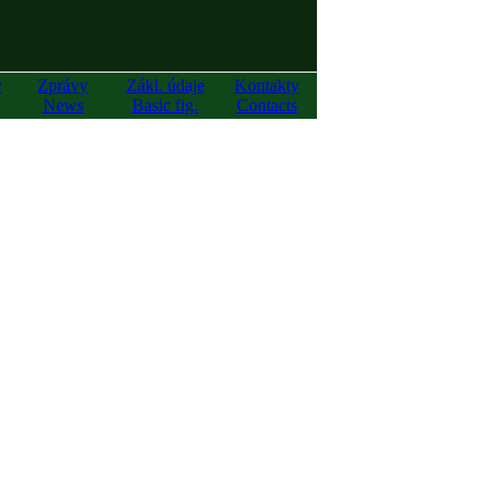
y
Zprávy
Zákl. údaje
Kontakty
News
Basic fig.
Contacts