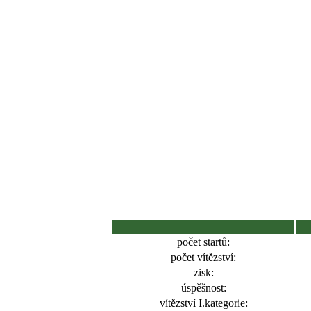
počet startů:
počet vítězství:
zisk:
úspěšnost:
vítězství I.kategorie: