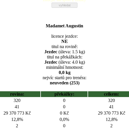
Madamet Augustin
licence jezdce:
NE
titul na rovině:
Jezdec
(úleva: 1.5 kg)
titul na překážkách:
Jezdec
(úleva: 4.0 kg)
minimální hmotnost:
0,0 kg
nejvíc startů pro trenéra:
neuveden (253)
rovina:
překážky:
celkem:
320
0
320
41
0
41
29 370 773 Kč
0 Kč
29 370 773 Kč
12,8%
0,0%
12,8%
2
0
2