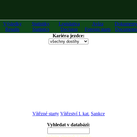
Výsledky
Statistiky
Legislativa
Avíza
Dokument
Results
Statistics
Decision
Foreign starts
Documents
Kariéra jezdce:
Vítězné starty
Vítězství I. kat.
Sankce
Vyhledat v databázi:
zadejte alespoň 2 znaky