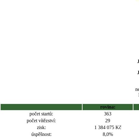
ne
rovina:
počet startů:
363
počet vítězství:
29
zisk:
1 384 075 Kč
úspěšnost:
8,0%