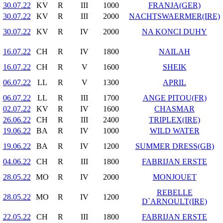
30.07.22
KV
R
III
1000
FRANJA(GER)
30.07.22
KV
R
III
2000
NACHTSWAERMER(IRE)
30.07.22
KV
R
IV
2000
NA KONCI DUHY
16.07.22
CH
R
IV
1800
NAILAH
16.07.22
CH
R
V
1600
SHEIK
06.07.22
LL
R
V
1300
APRIL
06.07.22
LL
R
III
1700
ANGE PITOU(FR)
02.07.22
KV
R
IV
1600
CHASMAR
26.06.22
CH
R
III
2400
TRIPLEX(IRE)
19.06.22
BA
R
IV
1000
WILD WATER
19.06.22
BA
R
IV
1200
SUMMER DRESS(GB)
04.06.22
CH
R
III
1800
FABRIJAN ERSTE
28.05.22
MO
R
IV
2000
MONJOUET
REBELLE
28.05.22
MO
R
IV
1200
D`ARNOULT(IRE)
22.05.22
CH
R
III
1800
FABRIJAN ERSTE