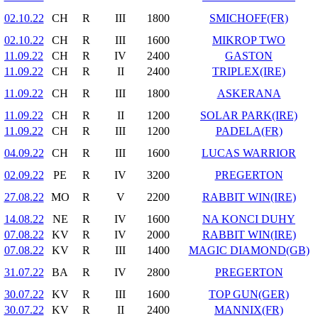
02.10.22
CH
R
III
1800
SMICHOFF(FR)
02.10.22
CH
R
III
1600
MIKROP TWO
11.09.22
CH
R
IV
2400
GASTON
11.09.22
CH
R
II
2400
TRIPLEX(IRE)
11.09.22
CH
R
III
1800
ASKERANA
11.09.22
CH
R
II
1200
SOLAR PARK(IRE)
11.09.22
CH
R
III
1200
PADELA(FR)
04.09.22
CH
R
III
1600
LUCAS WARRIOR
02.09.22
PE
R
IV
3200
PREGERTON
27.08.22
MO
R
V
2200
RABBIT WIN(IRE)
14.08.22
NE
R
IV
1600
NA KONCI DUHY
07.08.22
KV
R
IV
2000
RABBIT WIN(IRE)
07.08.22
KV
R
III
1400
MAGIC DIAMOND(GB)
31.07.22
BA
R
IV
2800
PREGERTON
30.07.22
KV
R
III
1600
TOP GUN(GER)
30.07.22
KV
R
II
2400
MANNIX(FR)