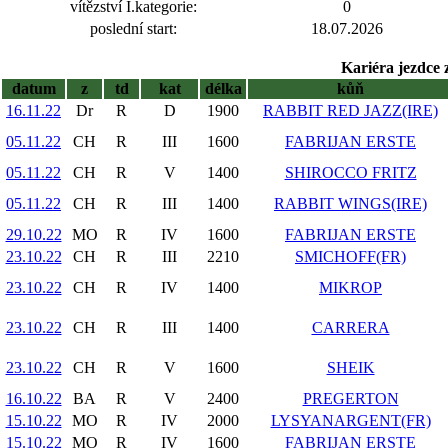
vítězství I.kategorie:
0
poslední start:
18.07.2026
Kariéra jezdce 
datum
z
td
kat
délka
kůň
16.11.22
Dr
R
D
1900
RABBIT RED JAZZ(IRE)
05.11.22
CH
R
III
1600
FABRIJAN ERSTE
05.11.22
CH
R
V
1400
SHIROCCO FRITZ
05.11.22
CH
R
III
1400
RABBIT WINGS(IRE)
29.10.22
MO
R
IV
1600
FABRIJAN ERSTE
23.10.22
CH
R
III
2210
SMICHOFF(FR)
23.10.22
CH
R
IV
1400
MIKROP
23.10.22
CH
R
III
1400
CARRERA
23.10.22
CH
R
V
1600
SHEIK
16.10.22
BA
R
V
2400
PREGERTON
15.10.22
MO
R
IV
2000
LYSYANARGENT(FR)
15.10.22
MO
R
IV
1600
FABRIJAN ERSTE