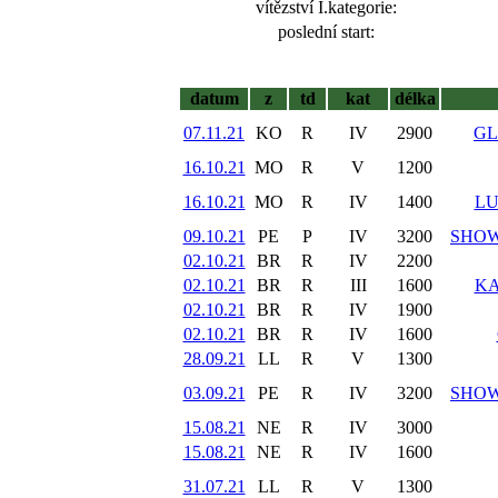
vítězství I.kategorie:
poslední start:
datum
z
td
kat
délka
07.11.21
KO
R
IV
2900
GL
16.10.21
MO
R
V
1200
16.10.21
MO
R
IV
1400
LU
09.10.21
PE
P
IV
3200
SHOW
02.10.21
BR
R
IV
2200
02.10.21
BR
R
III
1600
KA
02.10.21
BR
R
IV
1900
02.10.21
BR
R
IV
1600
28.09.21
LL
R
V
1300
03.09.21
PE
R
IV
3200
SHOW
15.08.21
NE
R
IV
3000
15.08.21
NE
R
IV
1600
31.07.21
LL
R
V
1300