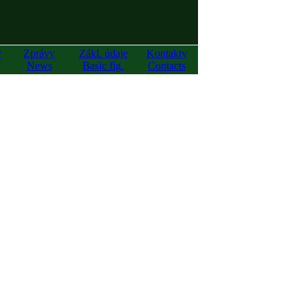
y
Zprávy
Zákl. údaje
Kontakty
News
Basic fig.
Contacts