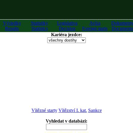
Výsledky
Statistiky
Legislativa
Avíza
Dokument
Results
Statistics
Decision
Foreign starts
Documents
Kariéra jezdce:
Vítězné starty
Vítězství I. kat.
Sankce
Vyhledat v databázi:
zadejte alespoň 2 znaky