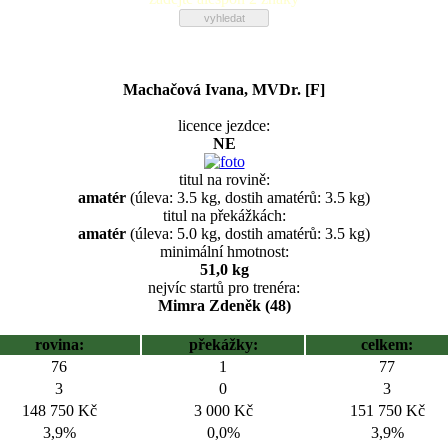
Machačová Ivana, MVDr. [F]
licence jezdce:
NE
titul na rovině:
amatér
(úleva: 3.5 kg, dostih amatérů: 3.5 kg)
titul na překážkách:
amatér
(úleva: 5.0 kg, dostih amatérů: 3.5 kg)
minimální hmotnost:
51,0 kg
nejvíc startů pro trenéra:
Mimra Zdeněk (48)
rovina:
překážky:
celkem:
76
1
77
3
0
3
148 750 Kč
3 000 Kč
151 750 Kč
3,9%
0,0%
3,9%