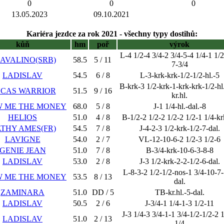
0
0
0
13.05.2023
09.10.2021
Kariéra jezdce za rok 2021 - všechny typy dostihů:
kůň
hm
poř
výrok
L-4 1/2-4 3/4-2 3/4-5-4 1/4-1 1/2
AVALINO(SRB)
58.5
5 / 11
7-3/4
LADISLAV
54.5
6 / 8
L-3-krk-krk-1/2-1/2-hl.-5
B-krk-3 1/2-krk-1-krk-krk-1/2-hl.
CAS WARRIOR
51.5
9 / 16
kr.hl.
 ME THE MONEY
68.0
5 / 8
J-1 1/4-hl.-dal.-8
HELIOS
51.0
4 / 8
B-1/2-2 1/2-2 1/2-2 1/2-1 1/4-k
THY AMES(FR)
54.5
7 / 8
J-4-2-3 1/2-krk-1/2-7-dal.
LAVIGNE
54.0
2 / 7
VL-12-10-6-2 1/2-3 1/2-6
GENIE JEAN
51.0
7 / 8
B-3/4-krk-10-6-3-8-8
LADISLAV
53.0
2 / 8
J-3 1/2-krk-2-2-1/2-6-dal.
L-8-3-2 1/2-1/2-nos-1 3/4-10-7-
 ME THE MONEY
53.5
8 / 13
dal.
ZAMINARA
51.0
DD / 5
TB-kr.hl.-5-dal.
LADISLAV
50.5
2 / 6
J-3/4-1 1/4-1-3 1/2-11
J-3 1/4-3 3/4-1-1 3/4-1/2-1/2-2 
LADISLAV
51.0
2 / 13
1/4