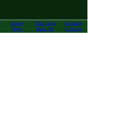
y
Zprávy
Zákl. údaje
Kontakty
News
Basic fig.
Contacts