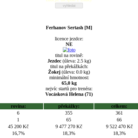
Ferhanov Sertash [M]
licence jezdce:
NE
titul na rovině:
Jezdec
(úleva: 2.5 kg)
titul na překážkách:
Žokej
(úleva: 0.0 kg)
minimální hmotnost:
65,0 kg
nejvíc startů pro trenéra:
Vocásková Helena (71)
rovina:
překážky:
celkem:
6
355
361
1
65
66
45 200 Kč
9 477 270 Kč
9 522 470 Kč
16,7%
18,3%
18,3%