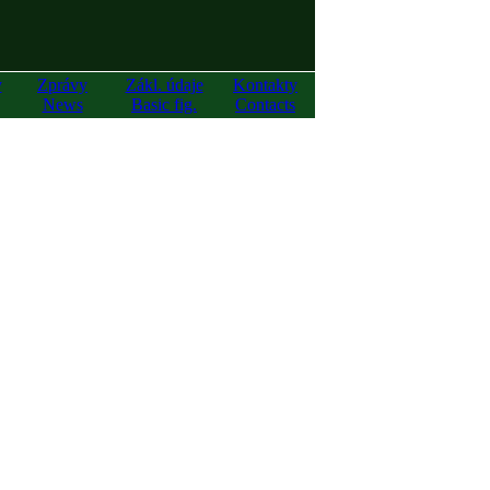
y
Zprávy
Zákl. údaje
Kontakty
News
Basic fig.
Contacts