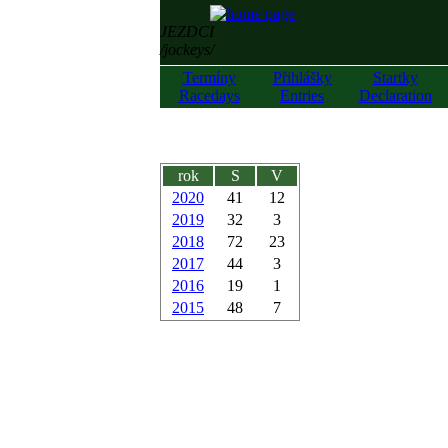
JEZDCI
/jockeys/
Termíny
Přihlášky
Startky
Racedays
Entries
Declaration
rok
S
V
2020
41
12
2019
32
3
2018
72
23
2017
44
3
2016
19
1
2015
48
7