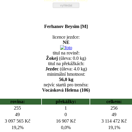
Ferhanov Beysim [M]
licence jezdce:
NE
titul na rovině:
Žokej
(úleva: 0.0 kg)
titul na překážkách:
Jezdec
(úleva: 4.0 kg)
minimální hmotnost:
56,0 kg
nejvíc startů pro trenéra:
Vocásková Helena (106)
rovina:
překážky:
celkem:
255
1
256
49
0
49
3 097 565 Kč
16 907 Kč
3 114 472 Kč
19,2%
0,0%
19,1%