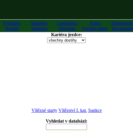
Výsledky
Statistiky
Legislativa
Avíza
Dokument
Results
Statistics
Decision
Foreign starts
Documents
Kariéra jezdce:
Vítězné starty
Vítězství I. kat.
Sankce
Vyhledat v databázi:
zadejte alespoň 2 znaky