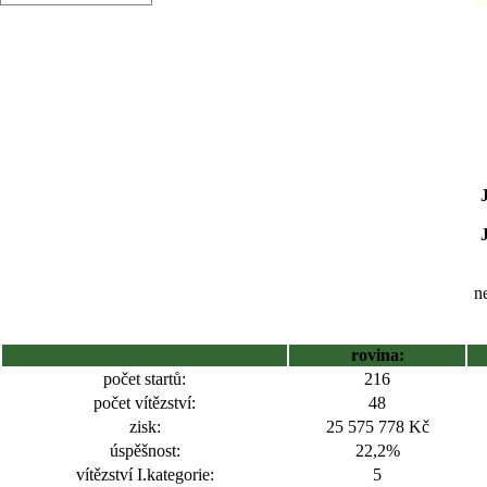
ne
rovina:
počet startů:
216
počet vítězství:
48
zisk:
25 575 778 Kč
úspěšnost:
22,2%
vítězství I.kategorie:
5