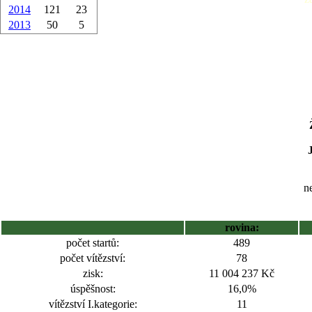
2014
121
23
2013
50
5
ne
rovina:
počet startů:
489
počet vítězství:
78
zisk:
11 004 237 Kč
úspěšnost:
16,0%
vítězství I.kategorie:
11