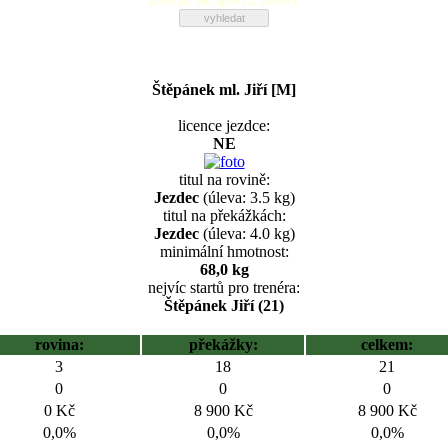
Štěpánek ml. Jiří [M]
licence jezdce:
NE
titul na rovině:
Jezdec
(úleva: 3.5 kg)
titul na překážkách:
Jezdec
(úleva: 4.0 kg)
minimální hmotnost:
68,0 kg
nejvíc startů pro trenéra:
Štěpánek Jiří (21)
rovina:
překážky:
celkem:
3
18
21
0
0
0
0 Kč
8 900 Kč
8 900 Kč
0,0%
0,0%
0,0%