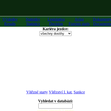
Výsledky
Statistiky
Legislativa
Avíza
Dokument
Results
Statistics
Decision
Foreign starts
Documents
Kariéra jezdce:
Vítězné starty
Vítězství I. kat.
Sankce
Vyhledat v databázi:
zadejte alespoň 2 znaky