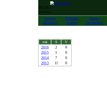
JEZDCI
/jockeys/
Termíny
Přihlášky
Startky
Racedays
Entries
Declaration
rok
S
V
2016
2
0
2015
1
0
2014
7
0
2013
11
0