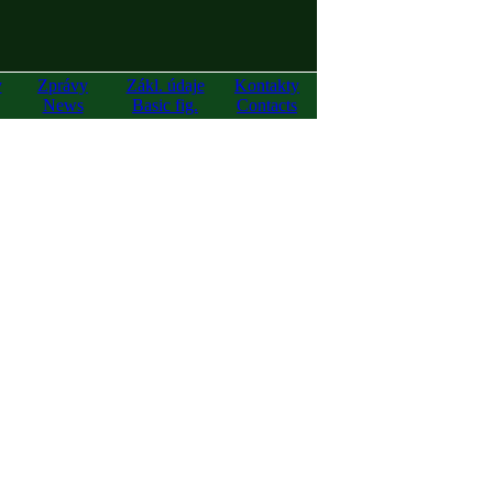
y
Zprávy
Zákl. údaje
Kontakty
News
Basic fig.
Contacts